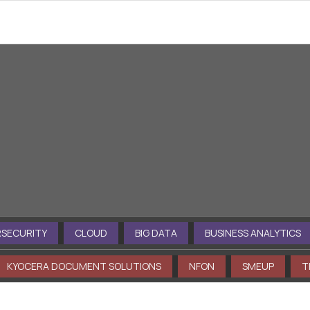
nti a tua disposizione: esplora in profon
URITY
CLOUD
BIG DATA
BUSINESS ANALYTICS
KYOCERA DOCUMENT SOLUTIONS
NFON
SMEUP
THE