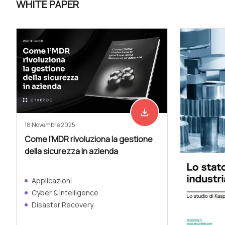
WHITE PAPER
file_download
Scarica adesso
18 Novembre 2025
Come l’MDR rivoluziona la gestione
della sicurezza in azienda
Applicazioni
Cyber & Intelligence
Disaster Recovery