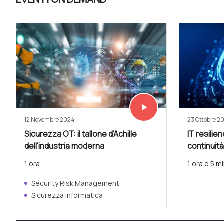
play_arrow
Vedi subito
12 Novembre 2024
23 Ottobre 2
Sicurezza OT: il tallone d'Achille
IT resilien
dell'industria moderna
continuità
1 ora
1 ora e 5 mi
Security Risk Management
Sicurezza informatica