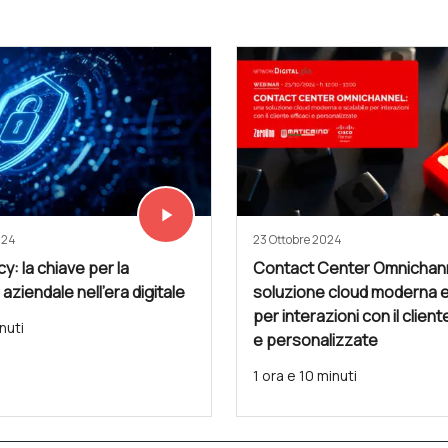
play_arrow
Vedi subito
024
23 Ottobre 2024
cy: la chiave per la
Contact Center Omnichann
 aziendale nell'era digitale
soluzione cloud moderna e
per interazioni con il client
nuti
e personalizzate
1 ora e 10 minuti