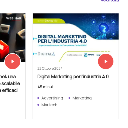
play_arrow
play_arrow
Vedi subito
Vedi subito
22 Ottobre 2024
el: una
Digital Marketing per l'industria 4.0
 scalabile
45 minuti
e efficaci
Advertising
Marketing
Martech