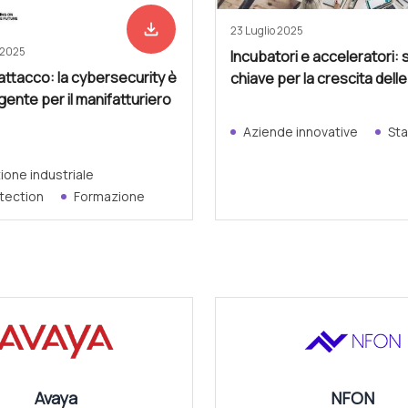
file_download
Scarica adesso
23 Luglio 2025
 2025
Incubatori e acceleratori: 
attacco: la cybersecurity è
chiave per la crescita dell
rgente per il manifatturiero
Aziende innovative
Sta
one industriale
tection
Formazione
Avaya
NFON