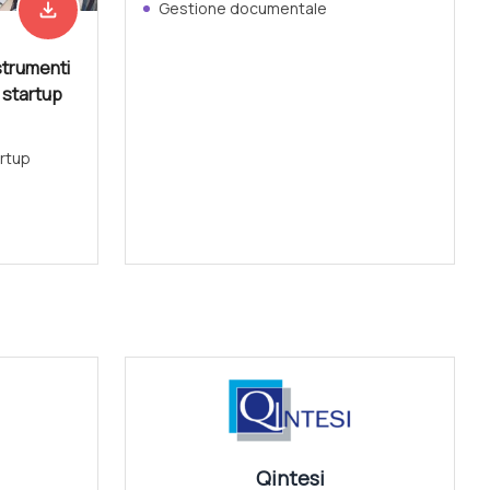
file_download
Gestione documentale
Scarica adesso
strumenti
e startup
rtup
Vedi tutti
Qintesi