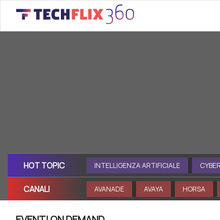
Più di 1000 docume
Cerca
HOT TOPIC
G
MARKETING
INTELLIGENZA ARTIFICIALE
CYBERSEC
CANALI
URE
VAR GROUP
AVANADE
AVAYA
HORSA
EVENTI ON DEMAND