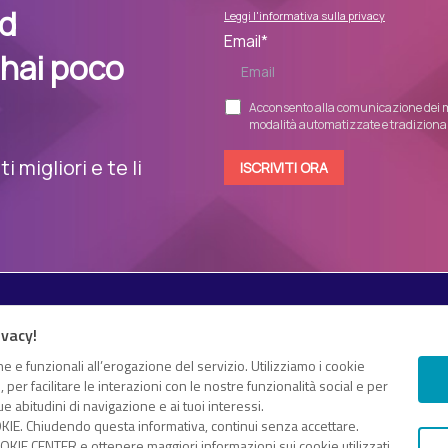
nd
Leggi l'informativa sulla privacy
Email
*
 hai poco
Acconsento alla comunicazione dei m
modalità automatizzate e tradizionali
 migliori e te li
Esplora i contenuti
ivacy!
Canali
White paper
e e funzionali all’erogazione del servizio. Utilizziamo i cookie
 e proprio “knowledge hub”
er facilitare le interazioni con le nostre funzionalità social e per
Eventi on demand
gomenti di tuo interesse
e abitudini di navigazione e ai tuoi interessi.
Eventi futuri
KIE. Chiudendo questa informativa, continui senza accettare.
dice fiscale e Partita IVA 13868590962 – © 2025 Nextwork360. ALL
KIE CENTER e ottenere maggiori informazioni sui cookie utilizzati,