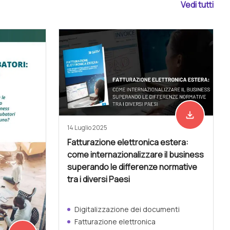
Vedi tutti
file_download
Scarica ades
14 Luglio 2025
Fatturazione elettronica estera:
come internazionalizzare il business
superando le differenze normative
tra i diversi Paesi
Digitalizzazione dei documenti
Fatturazione elettronica