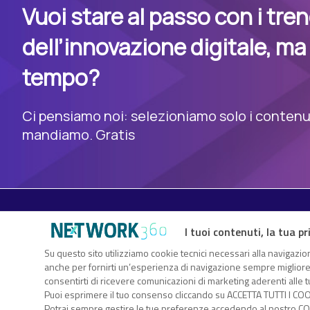
Vuoi stare al passo con i tre
dell’innovazione digitale, ma
tempo?
Ci pensiamo noi: selezioniamo solo i contenuti
mandiamo. Gratis
I tuoi contenuti, la tua pr
Su questo sito utilizziamo cookie tecnici necessari alla navigazion
TechFlix360 è il nuovo centro risorse di Nextwork360. Un vero
anche per fornirti un’esperienza di navigazione sempre migliore, p
sull’innovazione digitale che ti consente di approfondire gli ar
consentirti di ricevere comunicazioni di marketing aderenti alle tu
attraverso white paper, webcast, eBook, infografiche, webinar.
Puoi esprimere il tuo consenso cliccando su ACCETTA TUTTI I COO
Nextwork360 – Co
Potrai sempre gestire le tue preferenze accedendo al nostro COO