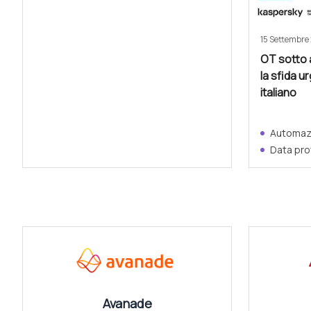
15 Settembre
OT sotto 
la sfida u
italiano
Automazi
Data pro
CANALI
Avanade