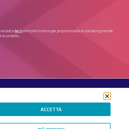
iei dati a
terzi
affinché li trattino per proprie finalità di marketing tramite
 di contatto.
Seguici su
Twitter
LinkedIn
ACCETTA
Instagram
 RIGHTS RESERVED.