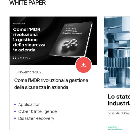
WHITE PAPER
file_download
Scarica adesso
18 Novembre 2025
Come l’MDR rivoluziona la gestione
della sicurezza in azienda
Applicazioni
Cyber & Intelligence
Disaster Recovery