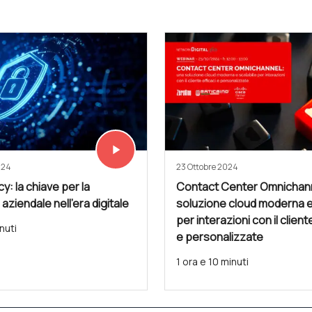
play_arrow
Vedi subito
024
23 Ottobre 2024
cy: la chiave per la
Contact Center Omnichann
 aziendale nell'era digitale
soluzione cloud moderna e
per interazioni con il client
nuti
e personalizzate
1 ora e 10 minuti