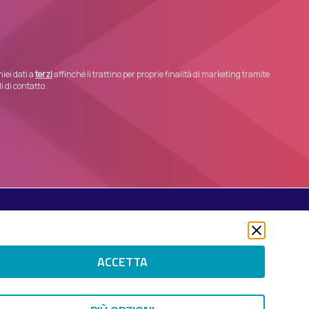
iei dati a
terzi
affinché li trattino per proprie finalità di marketing tramite
 di contatto.
Seguici su
Twitter
LinkedIn
ACCETTA
Instagram
 RIGHTS RESERVED.