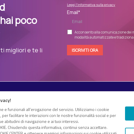
nd
Leggi l'informativa sulla privacy
Email
*
 hai poco
Acconsento alla comunicazione dei m
modalità automatizzate e tradizionali
 migliori e te li
Esplora i contenuti
ivacy!
Canali
White paper
e e funzionali all’erogazione del servizio. Utilizziamo i cookie
 e proprio “knowledge hub”
er facilitare le interazioni con le nostre funzionalità social e per
Eventi on demand
gomenti di tuo interesse
e abitudini di navigazione e ai tuoi interessi.
Eventi futuri
KIE. Chiudendo questa informativa, continui senza accettare.
dice fiscale e Partita IVA 13868590962 – © 2025 Nextwork360. ALL
KIE CENTER e ottenere maggiori informazioni sui cookie utilizzati,