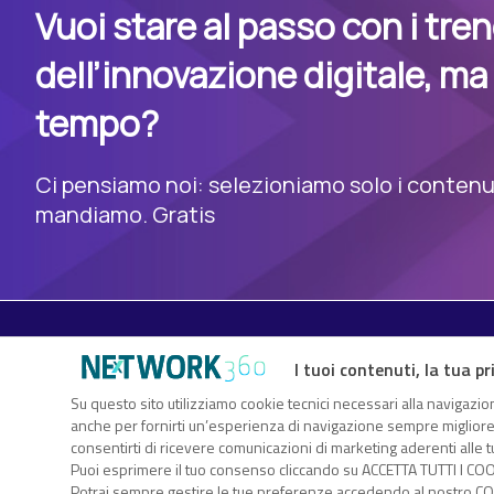
Vuoi stare al passo con i tre
dell’innovazione digitale, ma
tempo?
Ci pensiamo noi: selezioniamo solo i contenuti
mandiamo. Gratis
I tuoi contenuti, la tua pr
Su questo sito utilizziamo cookie tecnici necessari alla navigazion
TechFlix360 è il nuovo centro risorse di Nextwork360. Un vero
anche per fornirti un’esperienza di navigazione sempre migliore, p
sull’innovazione digitale che ti consente di approfondire gli ar
consentirti di ricevere comunicazioni di marketing aderenti alle tu
attraverso white paper, webcast, eBook, infografiche, webinar.
Puoi esprimere il tuo consenso cliccando su ACCETTA TUTTI I COO
Nextwork360 – Co
Potrai sempre gestire le tue preferenze accedendo al nostro COO