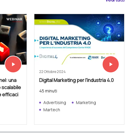
play_arrow
play_arrow
Vedi subito
Vedi subito
22 Ottobre 2024
el: una
Digital Marketing per l'industria 4.0
 scalabile
45 minuti
e efficaci
Advertising
Marketing
Martech