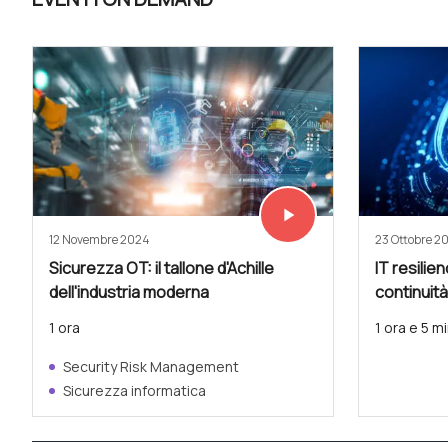
play_arrow
Vedi subito
12 Novembre 2024
23 Ottobre 2
Sicurezza OT: il tallone d'Achille
IT resilien
dell'industria moderna
continuità
1 ora
1 ora e 5 mi
Security Risk Management
Sicurezza informatica