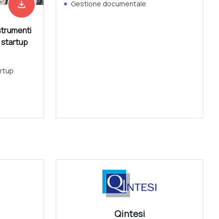
file_download
Gestione documentale
Scarica adesso
strumenti
e startup
rtup
Vedi tutti
Qintesi