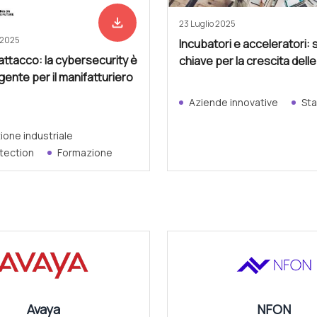
file_download
Scarica adesso
23 Luglio 2025
 2025
Incubatori e acceleratori: 
attacco: la cybersecurity è
chiave per la crescita dell
rgente per il manifatturiero
Aziende innovative
Sta
one industriale
tection
Formazione
Avaya
NFON