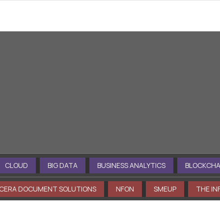
nti a tua disposizione: esplora in profon
LOUD
BIG DATA
BUSINESS ANALYTICS
BLOCKCHAIN
ERA DOCUMENT SOLUTIONS
NFON
SMEUP
THE INF