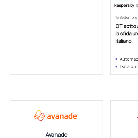
15 Settembre
OT sotto 
la sfida u
italiano
Automazi
Data pro
CANALI
Avanade