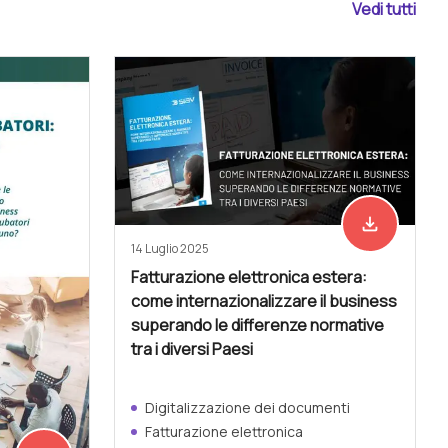
Vedi tutti
file_download
Scarica ades
14 Luglio 2025
Fatturazione elettronica estera:
come internazionalizzare il business
superando le differenze normative
tra i diversi Paesi
Digitalizzazione dei documenti
Fatturazione elettronica