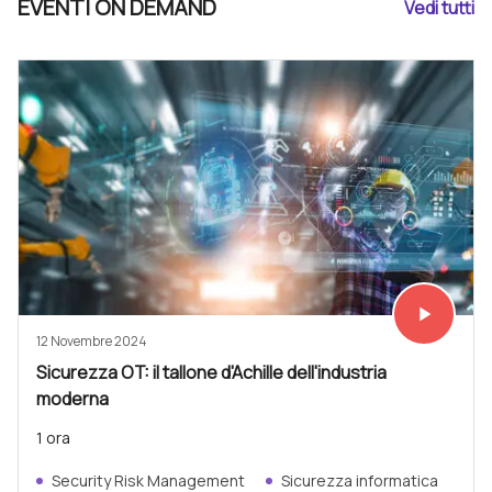
EVENTI ON DEMAND
Vedi tutti
play_arrow
Vedi subit
12 Novembre 2024
Sicurezza OT: il tallone d'Achille dell'industria
moderna
1 ora
Security Risk Management
Sicurezza informatica