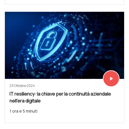
play_arrow
Vedi subit
23 Ottobre 2024
IT resiliency: la chiave per la continuità aziendale
nell'era digitale
1 ora e 5 minuti