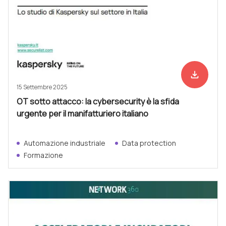
file_download
Scarica ad
15 Settembre 2025
OT sotto attacco: la cybersecurity è la sfida
urgente per il manifatturiero italiano
Automazione industriale
Data protection
Formazione