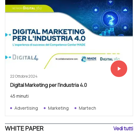
play_arrow
Vedi subit
22 Ottobre 2024
Digital Marketing per l'industria 4.0
45 minuti
Advertising
Marketing
Martech
WHITE PAPER
Vedi tutti