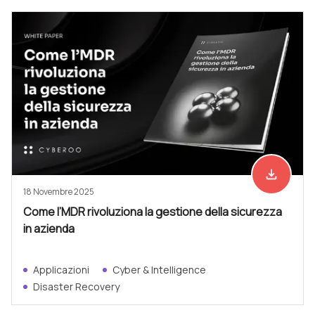
file_download
Scarica ad
18 Novembre 2025
Come l’MDR rivoluziona la gestione della sicurezza
in azienda
Applicazioni
Cyber & Intelligence
Disaster Recovery