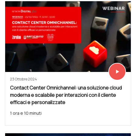
play_arrow
Vedi subit
23 Ottobre 2024
Contact Center Omnichannel: una soluzione cloud
moderna e scalabile per interazioni con il cliente
efficaci e personalizzate
1 ora e 10 minuti