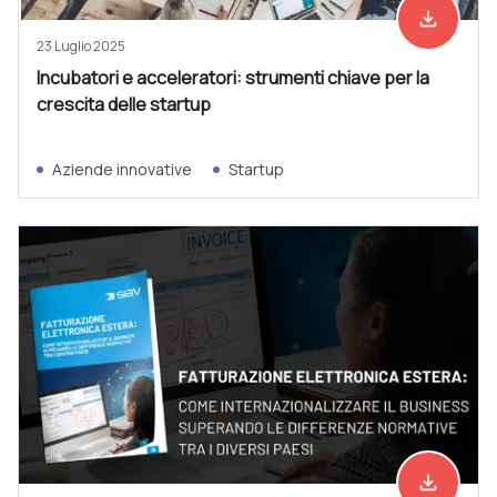
file_download
Scarica ad
23 Luglio 2025
Incubatori e acceleratori: strumenti chiave per la
crescita delle startup
Aziende innovative
Startup
file_download
Scarica ad