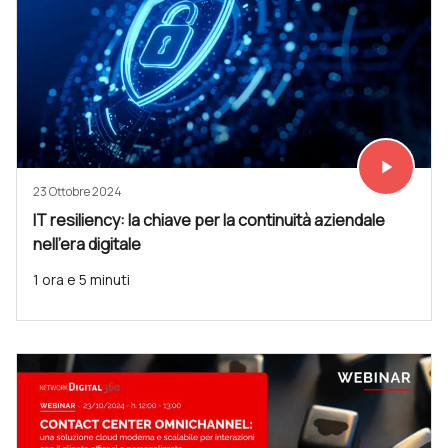
play_arrow
Vedi subit
23 Ottobre 2024
IT resiliency: la chiave per la continuità aziendale
nell’era digitale
1 ora e 5 minuti