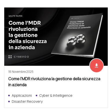
file_download
Scarica ad
18 Novembre 2025
Come l’MDR rivoluziona la gestione della sicurezza
in azienda
Applicazioni
Cyber & Intelligence
Disaster Recovery