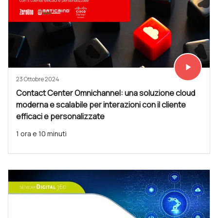
play_arrow
Vedi subit
23 Ottobre 2024
Contact Center Omnichannel: una soluzione cloud
moderna e scalabile per interazioni con il cliente
efficaci e personalizzate
1 ora e 10 minuti