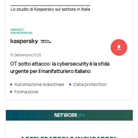
file_download
Scarica ad
15 Settembre 2025
OT sotto attacco: la cybersecurity è la sfida
urgente per il manifatturiero italiano
Automazione industriale
Data protection
Formazione