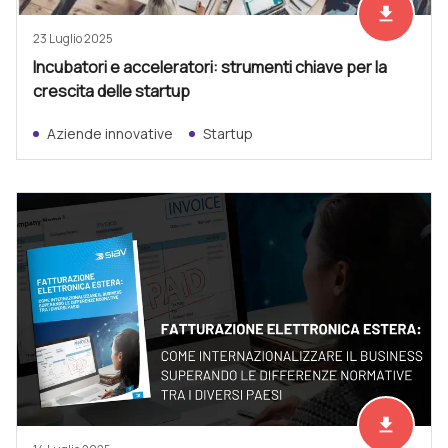
file_download
Scarica ad
23 Luglio 2025
Incubatori e acceleratori: strumenti chiave per la
crescita delle startup
Aziende innovative
Startup
file_download
Scarica ad