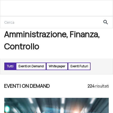
search
Amministrazione, Finanza,
Controllo
Tutti
Eventi on Demand
White paper
Eventi Futuri
EVENTI ON DEMAND
224
risultat
i