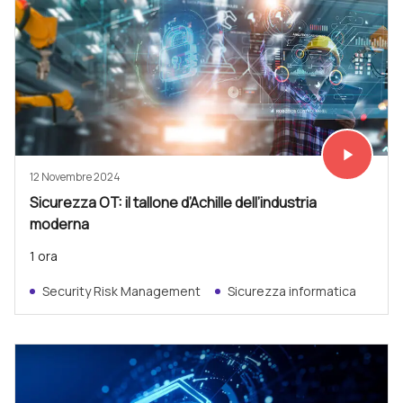
play_arrow
Vedi subit
12 Novembre 2024
Sicurezza OT: il tallone d’Achille dell’industria
moderna
1 ora
Security Risk Management
Sicurezza informatica