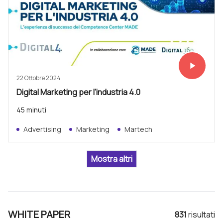
play_arrow
Vedi subit
22 Ottobre 2024
Digital Marketing per l’industria 4.0
45 minuti
Advertising
Marketing
Martech
WHITE PAPER
831
risultat
i