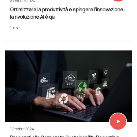
8 Ottobre 2024
Ottimizzare la produttività e spingere l’innovazione:
la rivoluzione AI è qui
1 ora
play_arrow
Vedi subit
1 Ottobre 2024