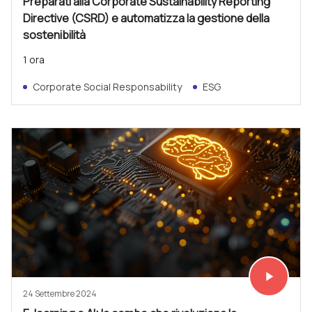
Preparati alla Corporate Sustainability Reporting
Directive (CSRD) e automatizza la gestione della
sostenibilità
1 ora
Corporate Social Responsability
ESG
play_arrow
Vedi subit
24 Settembre 2024