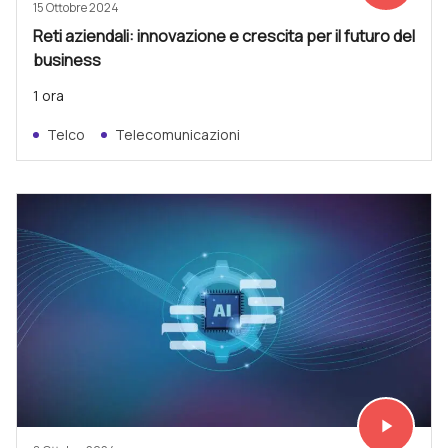
15 Ottobre 2024
Reti aziendali: innovazione e crescita per il futuro del
business
1 ora
Telco
Telecomunicazioni
play_arrow
Vedi subit