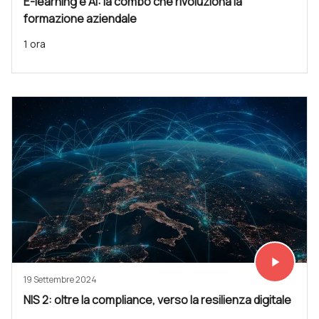
E-learning e AI: la combo che rivoluziona la
formazione aziendale
1 ora
play_arrow
Vedi subit
19 Settembre 2024
NIS 2: oltre la compliance, verso la resilienza digitale