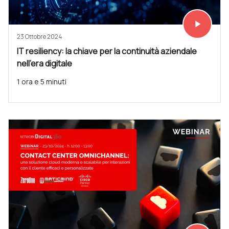
play_arrow
Vedi subit
23 Ottobre 2024
IT resiliency: la chiave per la continuità aziendale
nell’era digitale
1 ora e 5 minuti