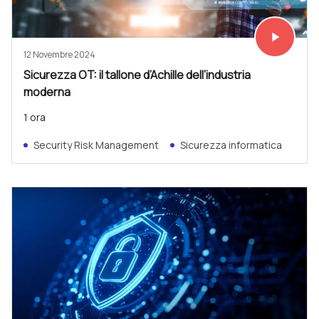
play_arrow
Vedi subit
12 Novembre 2024
Sicurezza OT: il tallone d’Achille dell’industria
moderna
1 ora
Security Risk Management
Sicurezza informatica