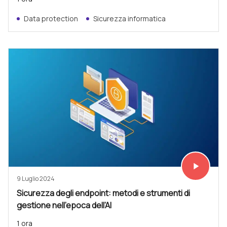
Data protection
Sicurezza informatica
play_arrow
Vedi subit
9 Luglio 2024
Sicurezza degli endpoint: metodi e strumenti di
gestione nell’epoca dell’AI
1 ora