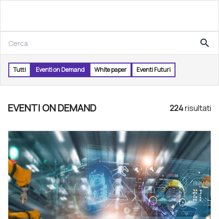
search
Tutti
Eventi on Demand
White paper
Eventi Futuri
EVENTI ON DEMAND
224
risultat
i