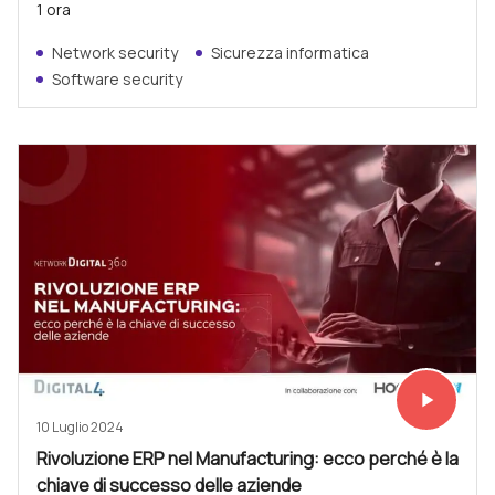
1 ora
Network security
Sicurezza informatica
Software security
play_arrow
Vedi subit
10 Luglio 2024
Rivoluzione ERP nel Manufacturing: ecco perché è la
chiave di successo delle aziende