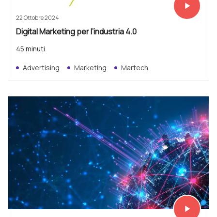
play_arrow
Vedi subit
22 Ottobre 2024
Digital Marketing per l’industria 4.0
45 minuti
Advertising
Marketing
Martech
play_arrow
Vedi subit