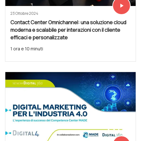
play_arrow
Vedi subit
23 Ottobre 2024
Contact Center Omnichannel: una soluzione cloud
moderna e scalabile per interazioni con il cliente
efficaci e personalizzate
1 ora e 10 minuti