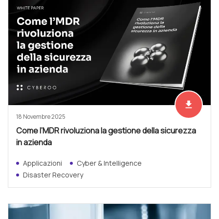
file_download
Scarica ad
18 Novembre 2025
Come l’MDR rivoluziona la gestione della sicurezza
in azienda
Applicazioni
Cyber & Intelligence
Disaster Recovery