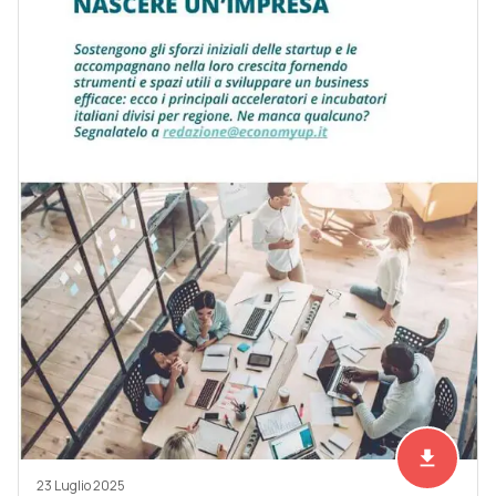
file_download
Scarica ad
23 Luglio 2025