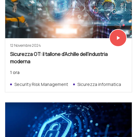
play_arrow
Vedi subit
12 Novembre 2024
Sicurezza OT: il tallone d’Achille dell’industria
moderna
1 ora
Security Risk Management
Sicurezza informatica