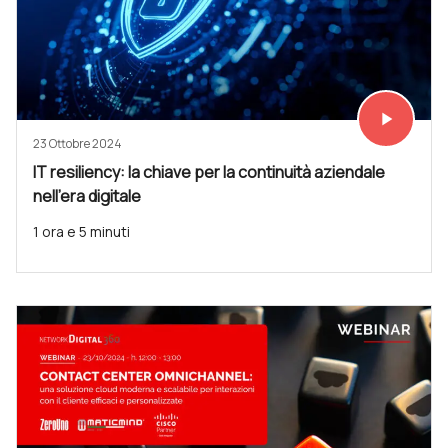
play_arrow
Vedi subit
23 Ottobre 2024
IT resiliency: la chiave per la continuità aziendale
nell’era digitale
1 ora e 5 minuti