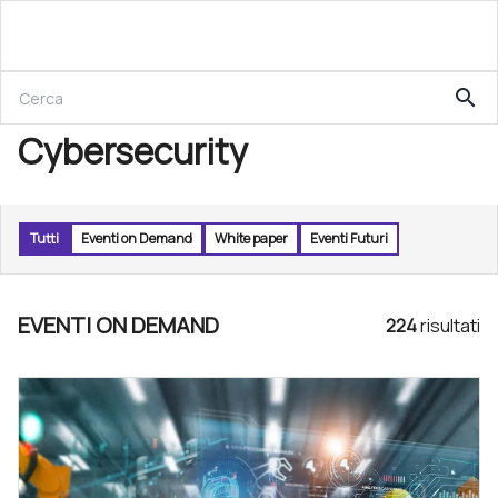
search
Cybersecurity
Tutti
Eventi on Demand
White paper
Eventi Futuri
EVENTI ON DEMAND
224
risultat
i