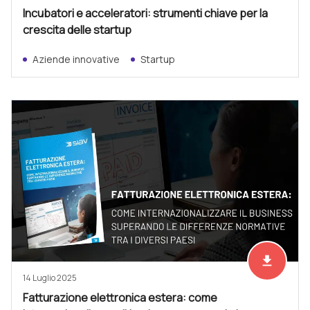
Incubatori e acceleratori: strumenti chiave per la
crescita delle startup
Aziende innovative
Startup
file_download
Scarica ad
14 Luglio 2025
Fatturazione elettronica estera: come