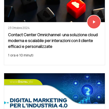
play_arrow
Vedi subit
23 Ottobre 2024
Contact Center Omnichannel: una soluzione cloud
moderna e scalabile per interazioni con il cliente
efficaci e personalizzate
1 ora e 10 minuti