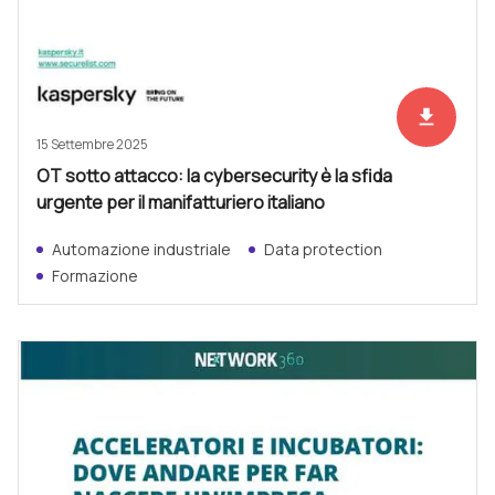
file_download
Scarica ad
15 Settembre 2025
OT sotto attacco: la cybersecurity è la sfida
urgente per il manifatturiero italiano
Automazione industriale
Data protection
Formazione