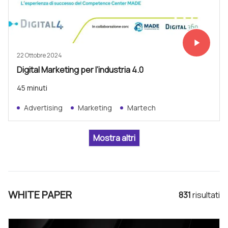
play_arrow
Vedi subit
22 Ottobre 2024
Digital Marketing per l’industria 4.0
45 minuti
Advertising
Marketing
Martech
WHITE PAPER
831
risultat
i