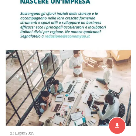
file_download
Scarica ad
23 Luglio 2025