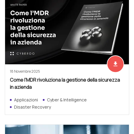
file_download
Scarica ad
18 Novembre 2025
Come l’MDR rivoluziona la gestione della sicurezza
in azienda
Applicazioni
Cyber & Intelligence
Disaster Recovery