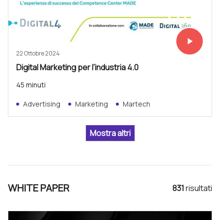
play_arrow
Vedi subit
22 Ottobre 2024
Digital Marketing per l’industria 4.0
45 minuti
Advertising
Marketing
Martech
WHITE PAPER
831
risultat
i