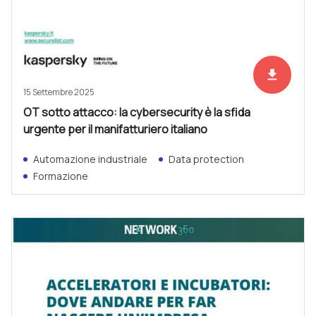
file_download
Scarica ad
15 Settembre 2025
OT sotto attacco: la cybersecurity è la sfida
urgente per il manifatturiero italiano
Automazione industriale
Data protection
Formazione