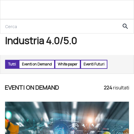
search
Industria 4.0/5.0
Tutti
Eventi on Demand
White paper
Eventi Futuri
EVENTI ON DEMAND
224
risultat
i