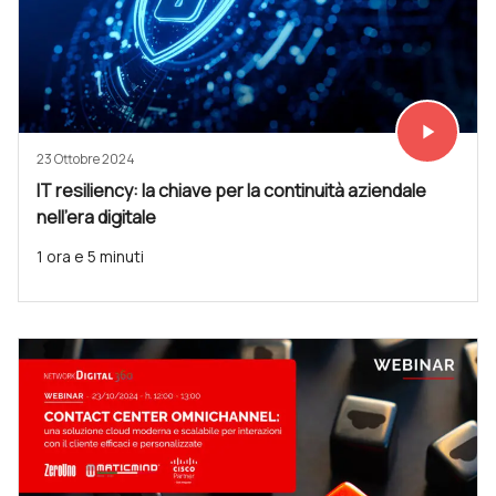
play_arrow
Vedi subit
23 Ottobre 2024
IT resiliency: la chiave per la continuità aziendale
nell’era digitale
1 ora e 5 minuti