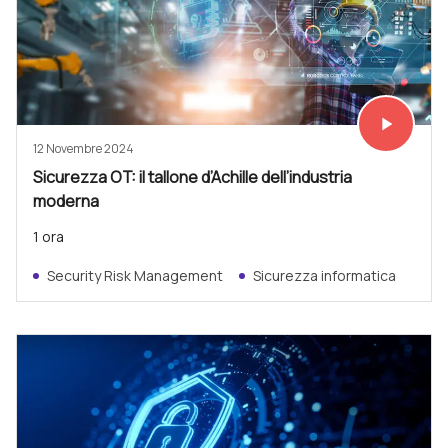
play_arrow
Vedi subit
12 Novembre 2024
Sicurezza OT: il tallone d’Achille dell’industria
moderna
1 ora
Security Risk Management
Sicurezza informatica