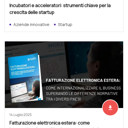
Incubatori e acceleratori: strumenti chiave per la
crescita delle startup
Aziende innovative
Startup
file_download
Scarica ad
14 Luglio 2025
Fatturazione elettronica estera: come