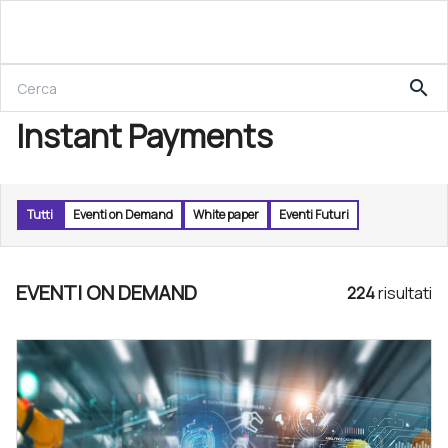
search
Instant Payments
Tutti
Eventi on Demand
White paper
Eventi Futuri
EVENTI ON DEMAND
224
risultat
i