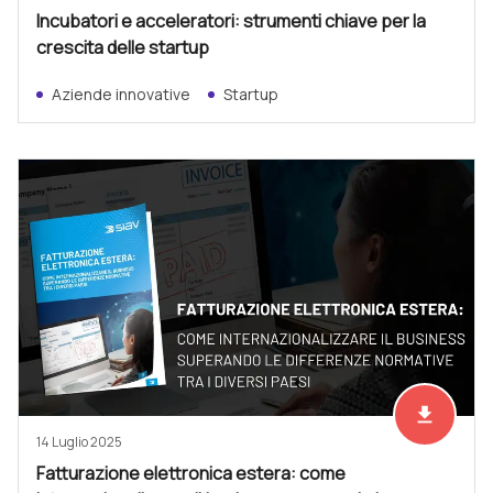
Incubatori e acceleratori: strumenti chiave per la
crescita delle startup
Aziende innovative
Startup
file_download
Scarica ad
14 Luglio 2025
Fatturazione elettronica estera: come