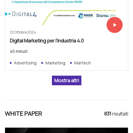
play_arrow
Vedi subit
22 Ottobre 2024
Digital Marketing per l’industria 4.0
45 minuti
Advertising
Marketing
Martech
WHITE PAPER
831
risultat
i