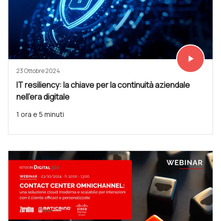
play_arrow
Vedi subit
23 Ottobre 2024
IT resiliency: la chiave per la continuità aziendale
nell’era digitale
1 ora e 5 minuti