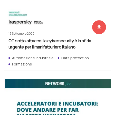
file_download
Scarica ad
15 Settembre 2025
OT sotto attacco: la cybersecurity è la sfida
urgente per il manifatturiero italiano
Automazione industriale
Data protection
Formazione