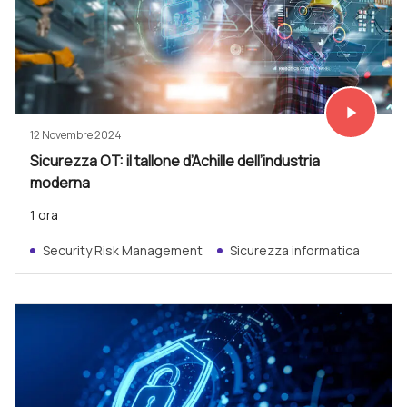
play_arrow
Vedi subit
12 Novembre 2024
Sicurezza OT: il tallone d’Achille dell’industria
moderna
1 ora
Security Risk Management
Sicurezza informatica