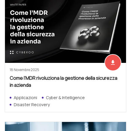
file_download
Scarica ad
18 Novembre 2025
Come l’MDR rivoluziona la gestione della sicurezza
in azienda
Applicazioni
Cyber & Intelligence
Disaster Recovery