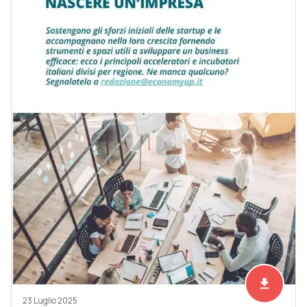
file_download
Scarica ad
23 Luglio 2025