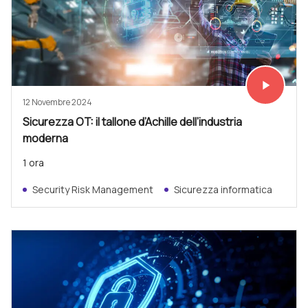
play_arrow
Vedi subit
12 Novembre 2024
Sicurezza OT: il tallone d’Achille dell’industria
moderna
1 ora
Security Risk Management
Sicurezza informatica