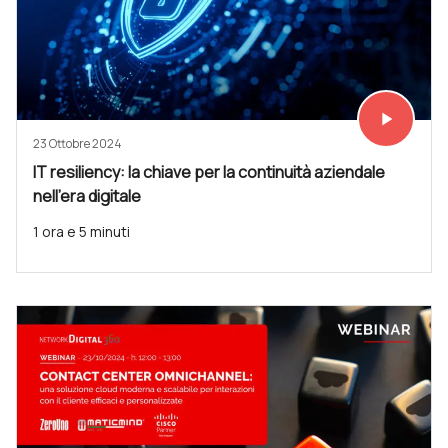
play_arrow
Vedi subit
23 Ottobre 2024
IT resiliency: la chiave per la continuità aziendale
nell’era digitale
1 ora e 5 minuti