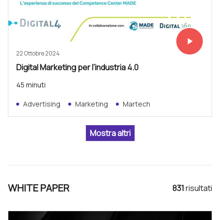
play_arrow
Vedi subit
22 Ottobre 2024
Digital Marketing per l’industria 4.0
45 minuti
Advertising
Marketing
Martech
WHITE PAPER
831
risultat
i