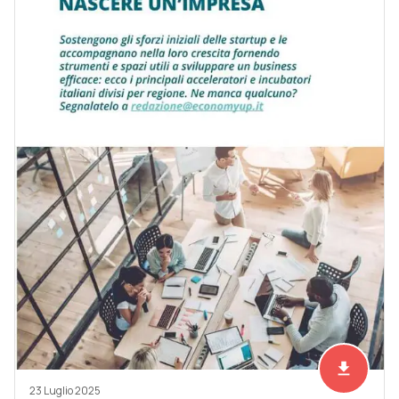
file_download
Scarica ad
23 Luglio 2025