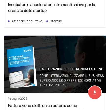
Incubatori e acceleratori: strumenti chiave per la
crescita delle startup
Aziende innovative
Startup
file_download
Scarica ad
14 Luglio 2025
Fatturazione elettronica estera: come