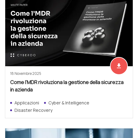
file_download
Scarica ad
18 Novembre 2025
Come l’MDR rivoluziona la gestione della sicurezza
in azienda
Applicazioni
Cyber & Intelligence
Disaster Recovery