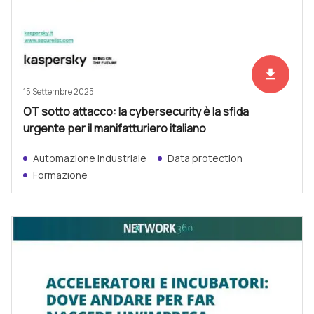
file_download
Scarica ad
15 Settembre 2025
OT sotto attacco: la cybersecurity è la sfida
urgente per il manifatturiero italiano
Automazione industriale
Data protection
Formazione