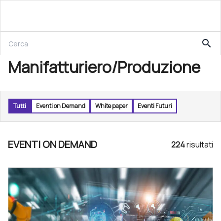
search
Manifatturiero/Produzione
Tutti
Eventi on Demand
White paper
Eventi Futuri
EVENTI ON DEMAND
224
risultat
i