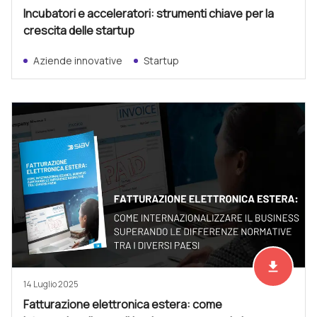
Incubatori e acceleratori: strumenti chiave per la
crescita delle startup
Aziende innovative
Startup
file_download
Scarica ad
14 Luglio 2025
Fatturazione elettronica estera: come