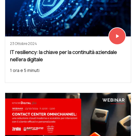
play_arrow
Vedi subit
23 Ottobre 2024
IT resiliency: la chiave per la continuità aziendale
nell’era digitale
1 ora e 5 minuti