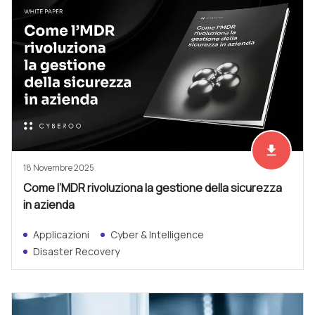
file_download
Scarica ad
18 Novembre 2025
Come l’MDR rivoluziona la gestione della sicurezza
in azienda
Applicazioni
Cyber & Intelligence
Disaster Recovery