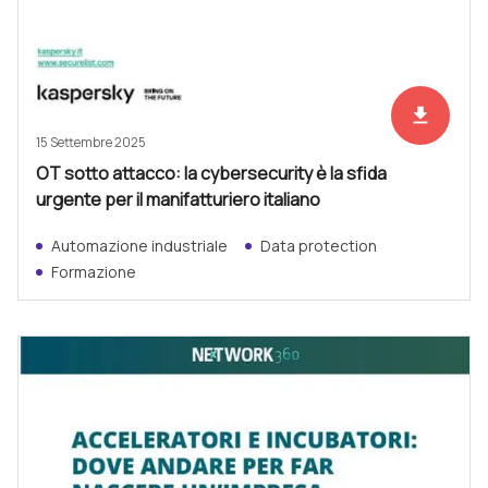
file_download
Scarica ad
15 Settembre 2025
OT sotto attacco: la cybersecurity è la sfida
urgente per il manifatturiero italiano
Automazione industriale
Data protection
Formazione