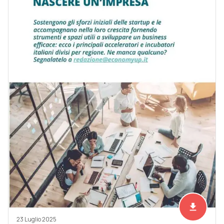
file_download
Scarica ad
23 Luglio 2025