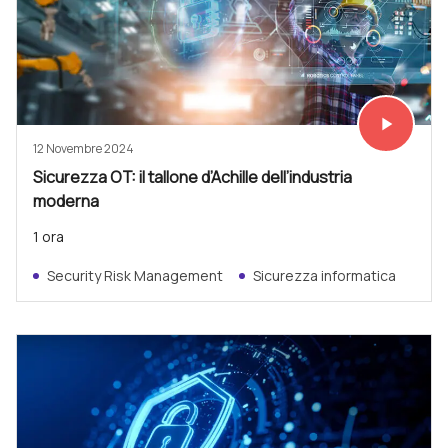
play_arrow
Vedi subit
12 Novembre 2024
Sicurezza OT: il tallone d’Achille dell’industria
moderna
1 ora
Security Risk Management
Sicurezza informatica