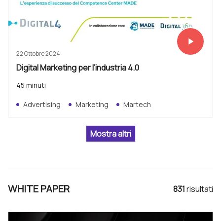
play_arrow
Vedi subit
22 Ottobre 2024
Digital Marketing per l’industria 4.0
45 minuti
Advertising
Marketing
Martech
WHITE PAPER
831
risultat
i