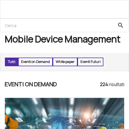
search
Mobile Device Management
Tutti
Eventi on Demand
White paper
Eventi Futuri
EVENTI ON DEMAND
224
risultat
i