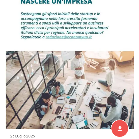
file_download
Scarica ad
23 Luglio 2025