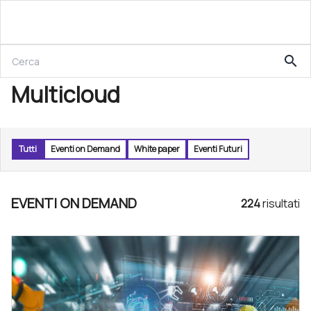
search
Multicloud
Tutti
Eventi on Demand
White paper
Eventi Futuri
EVENTI ON DEMAND
224
risultat
i