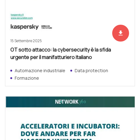
file_download
Scarica ad
15 Settembre 2025
OT sotto attacco: la cybersecurity è la sfida
urgente per il manifatturiero italiano
Automazione industriale
Data protection
Formazione