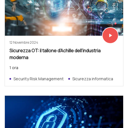
play_arrow
Vedi subit
12 Novembre 2024
Sicurezza OT: il tallone d’Achille dell’industria
moderna
1 ora
Security Risk Management
Sicurezza informatica