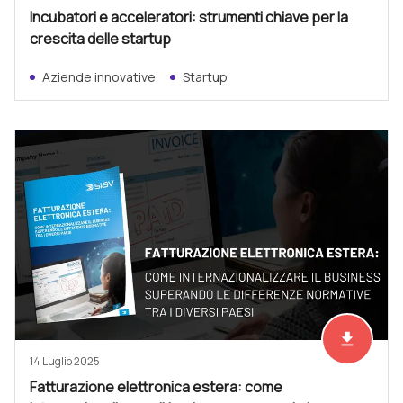
Incubatori e acceleratori: strumenti chiave per la
crescita delle startup
Aziende innovative
Startup
file_download
Scarica ad
14 Luglio 2025
Fatturazione elettronica estera: come