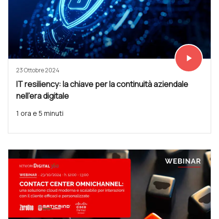
play_arrow
Vedi subit
23 Ottobre 2024
IT resiliency: la chiave per la continuità aziendale
nell’era digitale
1 ora e 5 minuti