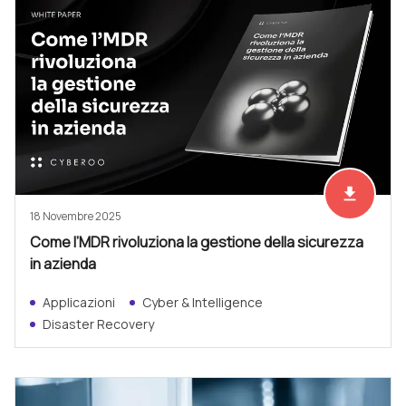
file_download
Scarica ad
18 Novembre 2025
Come l’MDR rivoluziona la gestione della sicurezza
in azienda
Applicazioni
Cyber & Intelligence
Disaster Recovery