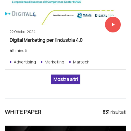
play_arrow
Vedi subit
22 Ottobre 2024
Digital Marketing per l’industria 4.0
45 minuti
Advertising
Marketing
Martech
WHITE PAPER
831
risultat
i