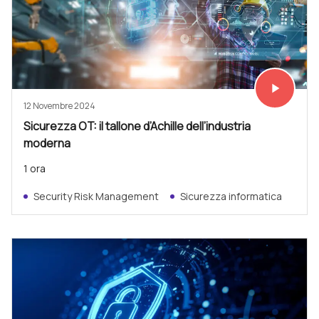
play_arrow
Vedi subit
12 Novembre 2024
Sicurezza OT: il tallone d’Achille dell’industria
moderna
1 ora
Security Risk Management
Sicurezza informatica