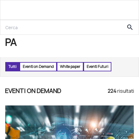
search
PA
Tutti
Eventi on Demand
White paper
Eventi Futuri
EVENTI ON DEMAND
224
risultat
i