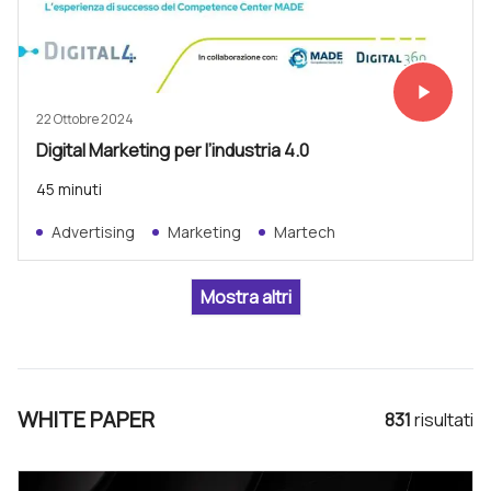
play_arrow
Vedi subit
22 Ottobre 2024
Digital Marketing per l’industria 4.0
45 minuti
Advertising
Marketing
Martech
WHITE PAPER
831
risultat
i