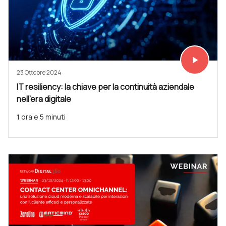
play_arrow
Vedi subit
23 Ottobre 2024
IT resiliency: la chiave per la continuità aziendale
nell’era digitale
1 ora e 5 minuti