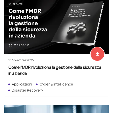
file_download
Scarica ad
18 Novembre 2025
Come l’MDR rivoluziona la gestione della sicurezza
in azienda
Applicazioni
Cyber & Intelligence
Disaster Recovery