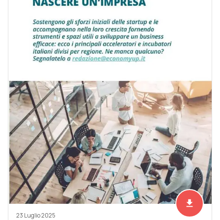
file_download
Scarica ad
23 Luglio 2025