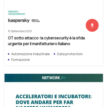
file_download
Scarica ad
15 Settembre 2025
OT sotto attacco: la cybersecurity è la sfida
urgente per il manifatturiero italiano
Automazione industriale
Data protection
Formazione