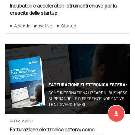
Incubatori e acceleratori: strumenti chiave per la
crescita delle startup
Aziende innovative
Startup
file_download
Scarica ad
14 Luglio 2025
Fatturazione elettronica estera: come