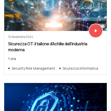
play_arrow
Vedi subit
12 Novembre 2024
Sicurezza OT: il tallone d’Achille dell’industria
moderna
1 ora
Security Risk Management
Sicurezza informatica