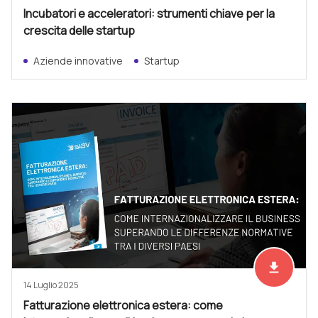
Incubatori e acceleratori: strumenti chiave per la
crescita delle startup
Aziende innovative
Startup
file_download
Scarica ad
14 Luglio 2025
Fatturazione elettronica estera: come