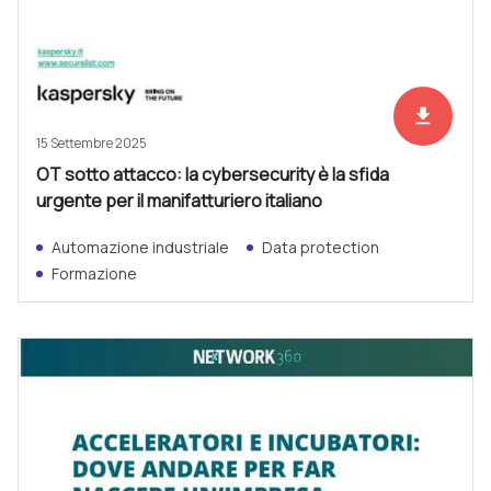
file_download
Scarica ad
15 Settembre 2025
OT sotto attacco: la cybersecurity è la sfida
urgente per il manifatturiero italiano
Automazione industriale
Data protection
Formazione