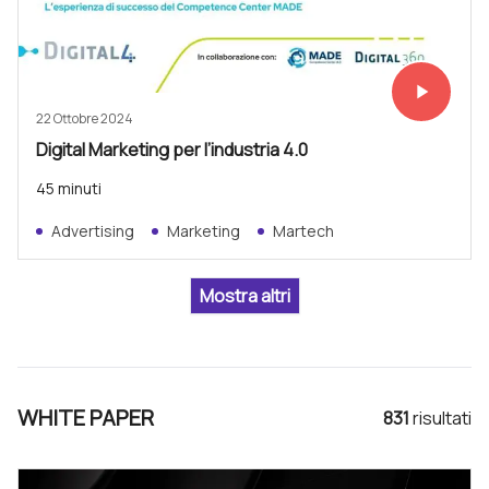
play_arrow
Vedi subit
22 Ottobre 2024
Digital Marketing per l’industria 4.0
45 minuti
Advertising
Marketing
Martech
WHITE PAPER
831
risultat
i