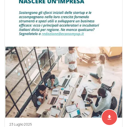
file_download
Scarica ad
23 Luglio 2025