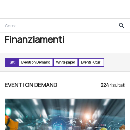
search
Finanziamenti
Tutti
Eventi on Demand
White paper
Eventi Futuri
EVENTI ON DEMAND
224
risultat
i