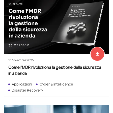
file_download
Scarica ad
18 Novembre 2025
Come l’MDR rivoluziona la gestione della sicurezza
in azienda
Applicazioni
Cyber & Intelligence
Disaster Recovery