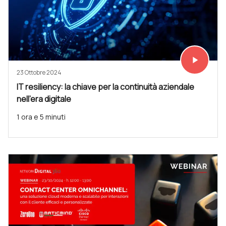
play_arrow
Vedi subit
23 Ottobre 2024
IT resiliency: la chiave per la continuità aziendale
nell’era digitale
1 ora e 5 minuti