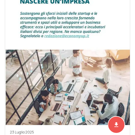
file_download
Scarica ad
23 Luglio 2025