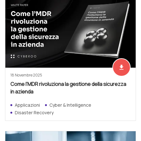
file_download
Scarica ad
18 Novembre 2025
Come l’MDR rivoluziona la gestione della sicurezza
in azienda
Applicazioni
Cyber & Intelligence
Disaster Recovery