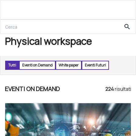
search
Physical workspace
Tutti
Eventi on Demand
White paper
Eventi Futuri
EVENTI ON DEMAND
224
risultat
i