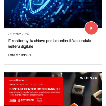
play_arrow
Vedi subit
23 Ottobre 2024
IT resiliency: la chiave per la continuità aziendale
nell’era digitale
1 ora e 5 minuti