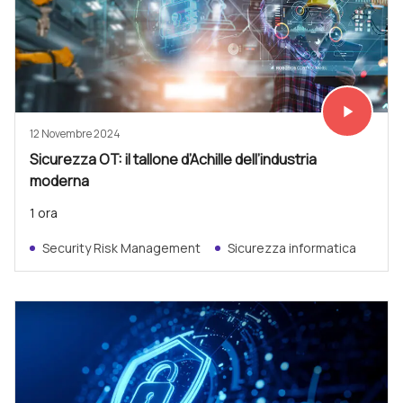
play_arrow
Vedi subit
12 Novembre 2024
Sicurezza OT: il tallone d’Achille dell’industria
moderna
1 ora
Security Risk Management
Sicurezza informatica