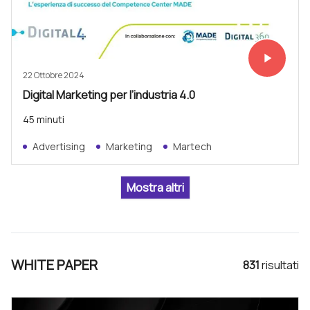
play_arrow
Vedi subit
22 Ottobre 2024
Digital Marketing per l’industria 4.0
45 minuti
Advertising
Marketing
Martech
WHITE PAPER
831
risultat
i