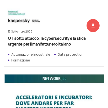
file_download
Scarica ad
15 Settembre 2025
OT sotto attacco: la cybersecurity è la sfida
urgente per il manifatturiero italiano
Automazione industriale
Data protection
Formazione