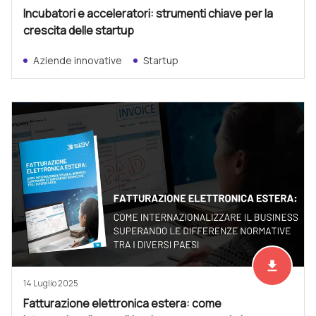
Incubatori e acceleratori: strumenti chiave per la
crescita delle startup
Aziende innovative
Startup
file_download
Scarica ad
14 Luglio 2025
Fatturazione elettronica estera: come