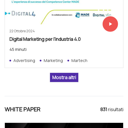
play_arrow
Vedi subit
22 Ottobre 2024
Digital Marketing per l’industria 4.0
45 minuti
Advertising
Marketing
Martech
WHITE PAPER
831
risultat
i