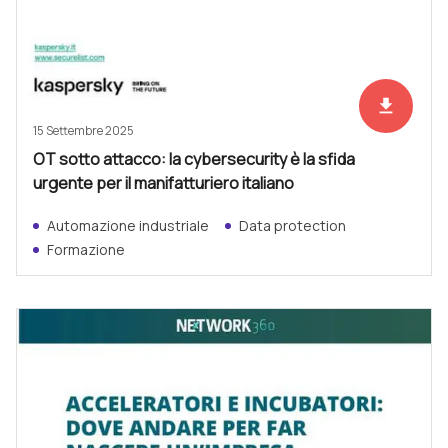
file_download
Scarica ad
15 Settembre 2025
OT sotto attacco: la cybersecurity è la sfida
urgente per il manifatturiero italiano
Automazione industriale
Data protection
Formazione