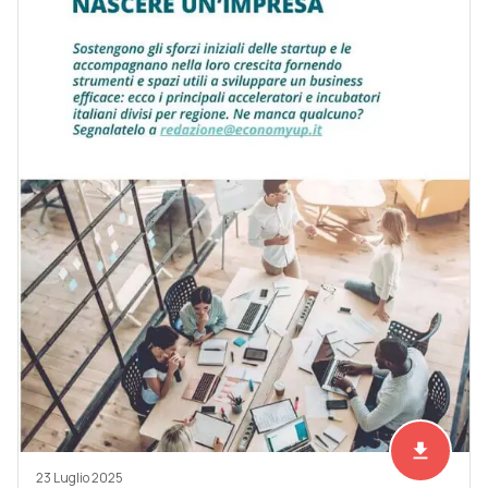
file_download
Scarica ad
23 Luglio 2025