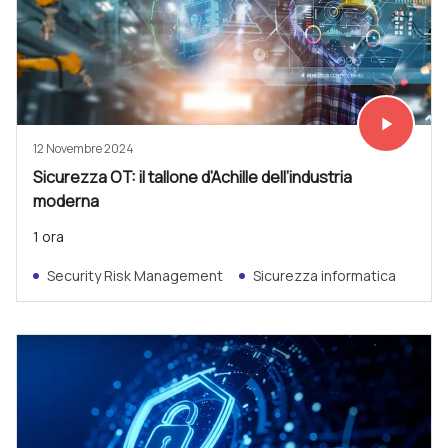
play_arrow
Vedi subit
12 Novembre 2024
Sicurezza OT: il tallone d’Achille dell’industria
moderna
1 ora
Security Risk Management
Sicurezza informatica