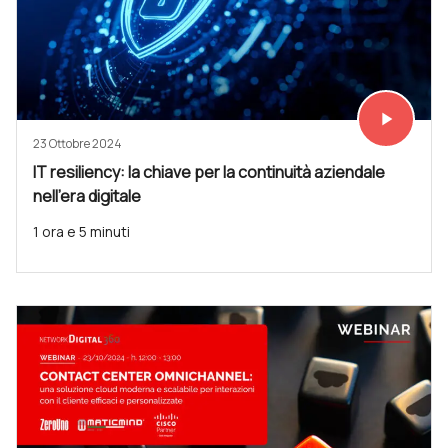
play_arrow
Vedi subit
23 Ottobre 2024
IT resiliency: la chiave per la continuità aziendale
nell’era digitale
1 ora e 5 minuti