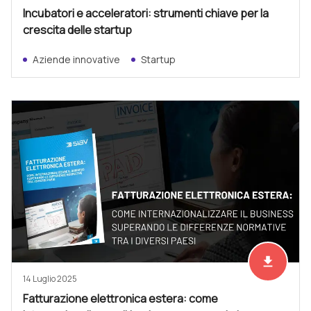
Incubatori e acceleratori: strumenti chiave per la
crescita delle startup
Aziende innovative
Startup
file_download
Scarica ad
14 Luglio 2025
Fatturazione elettronica estera: come