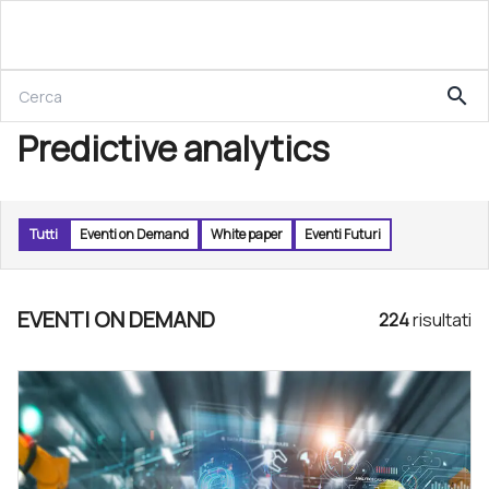
search
Predictive analytics
Tutti
Eventi on Demand
White paper
Eventi Futuri
EVENTI ON DEMAND
224
risultat
i