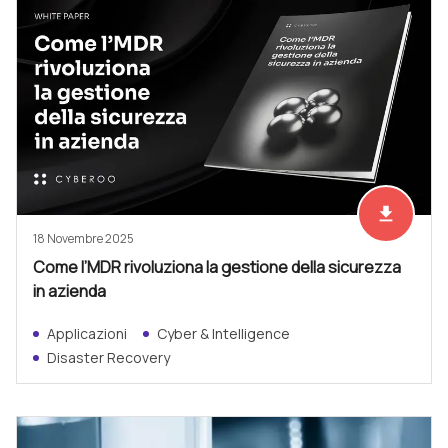
file_download
Scarica ad
18 Novembre 2025
Come l’MDR rivoluziona la gestione della sicurezza
in azienda
Applicazioni
Cyber & Intelligence
Disaster Recovery