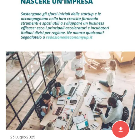
file_download
Scarica ad
23 Luglio 2025