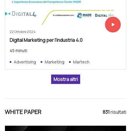
play_arrow
Vedi subit
22 Ottobre 2024
Digital Marketing per l’industria 4.0
45 minuti
Advertising
Marketing
Martech
WHITE PAPER
831
risultat
i