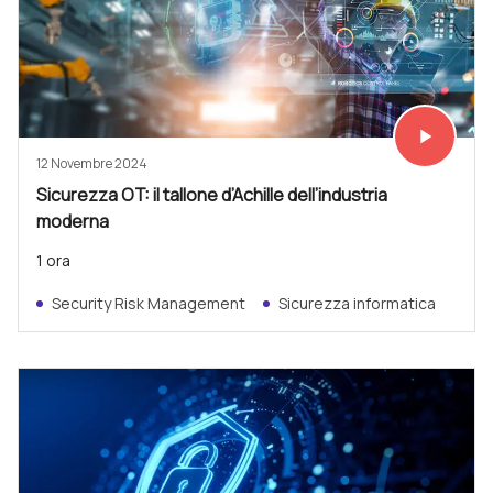
play_arrow
Vedi subit
12 Novembre 2024
Sicurezza OT: il tallone d’Achille dell’industria
moderna
1 ora
Security Risk Management
Sicurezza informatica