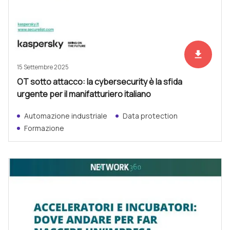
file_download
Scarica ad
15 Settembre 2025
OT sotto attacco: la cybersecurity è la sfida
urgente per il manifatturiero italiano
Automazione industriale
Data protection
Formazione