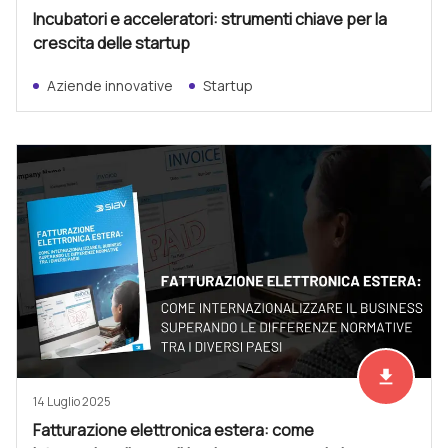
Incubatori e acceleratori: strumenti chiave per la
crescita delle startup
Aziende innovative
Startup
file_download
Scarica ad
14 Luglio 2025
Fatturazione elettronica estera: come