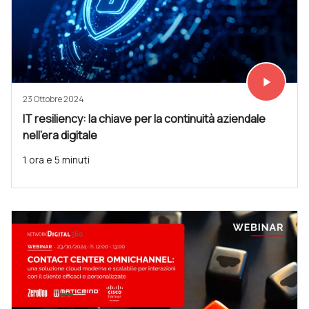
play_arrow
Vedi subit
23 Ottobre 2024
IT resiliency: la chiave per la continuità aziendale
nell’era digitale
1 ora e 5 minuti