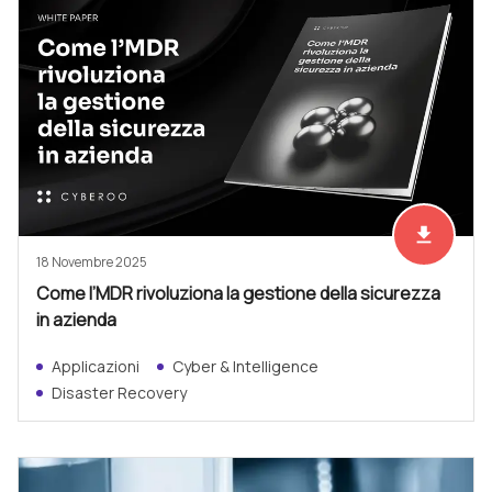
file_download
Scarica ad
18 Novembre 2025
Come l’MDR rivoluziona la gestione della sicurezza
in azienda
Applicazioni
Cyber & Intelligence
Disaster Recovery