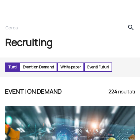
search
Recruiting
Tutti
Eventi on Demand
White paper
Eventi Futuri
EVENTI ON DEMAND
224
risultat
i