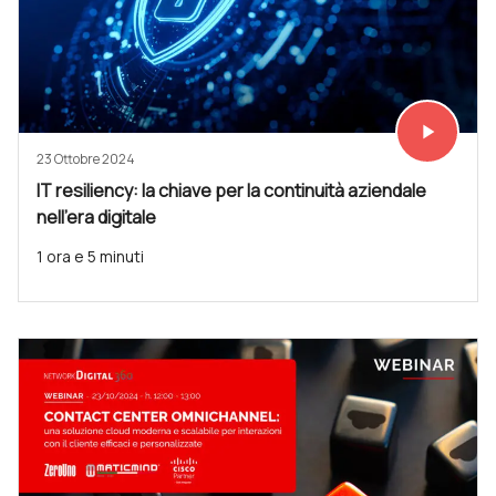
play_arrow
Vedi subit
23 Ottobre 2024
IT resiliency: la chiave per la continuità aziendale
nell’era digitale
1 ora e 5 minuti