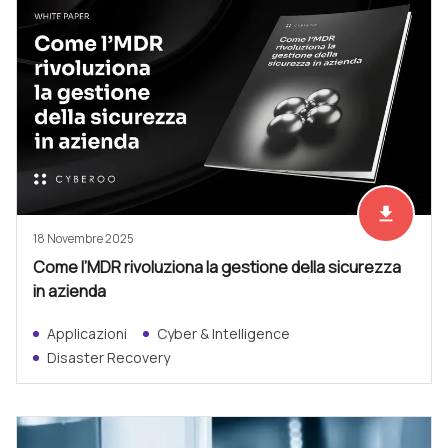
file_download
Scarica ad
18 Novembre 2025
Come l’MDR rivoluziona la gestione della sicurezza
in azienda
Applicazioni
Cyber & Intelligence
Disaster Recovery