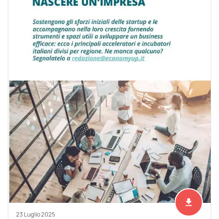
file_download
Scarica ad
23 Luglio 2025