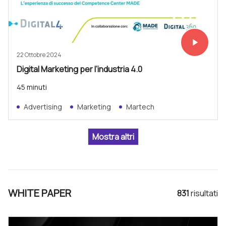
play_arrow
Vedi subit
22 Ottobre 2024
Digital Marketing per l’industria 4.0
45 minuti
Advertising
Marketing
Martech
WHITE PAPER
831
risultat
i