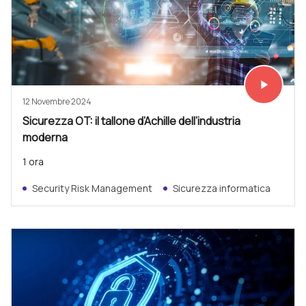
play_arrow
Vedi subit
12 Novembre 2024
Sicurezza OT: il tallone d’Achille dell’industria
moderna
1 ora
Security Risk Management
Sicurezza informatica