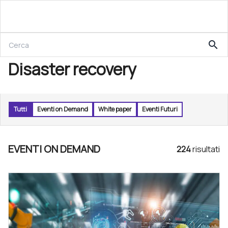
search
Disaster recovery
Tutti
Eventi on Demand
White paper
Eventi Futuri
EVENTI ON DEMAND
224
risultat
i