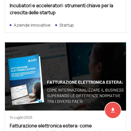
Incubatori e acceleratori: strumenti chiave per la
crescita delle startup
Aziende innovative
Startup
file_download
Scarica ad
14 Luglio 2025
Fatturazione elettronica estera: come