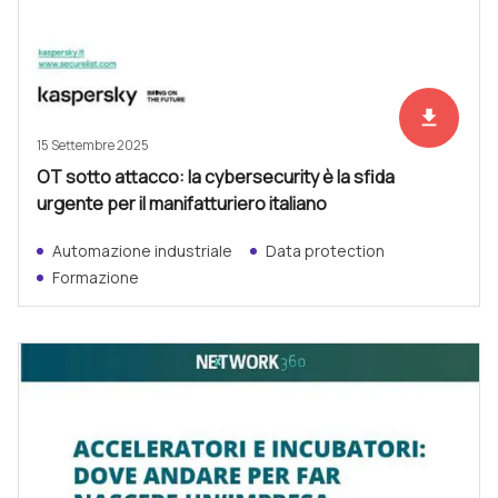
file_download
Scarica ad
15 Settembre 2025
OT sotto attacco: la cybersecurity è la sfida
urgente per il manifatturiero italiano
Automazione industriale
Data protection
Formazione