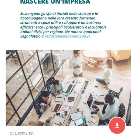
file_download
Scarica ad
23 Luglio 2025