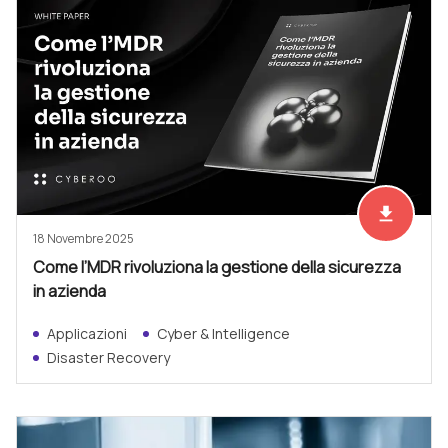
file_download
Scarica ad
18 Novembre 2025
Come l’MDR rivoluziona la gestione della sicurezza
in azienda
Applicazioni
Cyber & Intelligence
Disaster Recovery