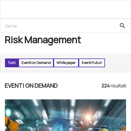
search
Risk Management
Tutti
Eventi on Demand
White paper
Eventi Futuri
EVENTI ON DEMAND
224
risultat
i