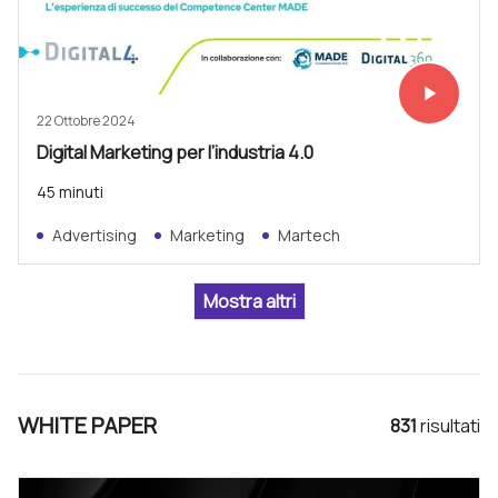
play_arrow
Vedi subit
22 Ottobre 2024
Digital Marketing per l’industria 4.0
45 minuti
Advertising
Marketing
Martech
WHITE PAPER
831
risultat
i