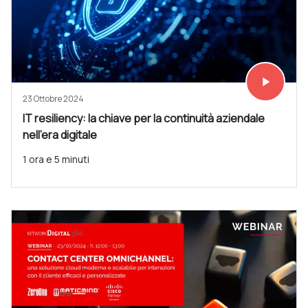
play_arrow
Vedi subit
23 Ottobre 2024
IT resiliency: la chiave per la continuità aziendale
nell’era digitale
1 ora e 5 minuti