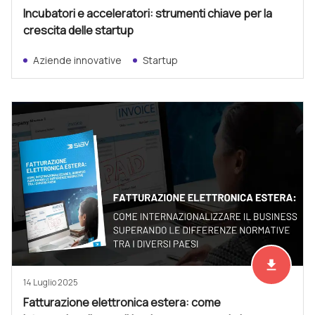
Incubatori e acceleratori: strumenti chiave per la
crescita delle startup
Aziende innovative
Startup
file_download
Scarica ad
14 Luglio 2025
Fatturazione elettronica estera: come