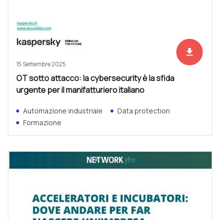
file_download
Scarica ad
15 Settembre 2025
OT sotto attacco: la cybersecurity è la sfida
urgente per il manifatturiero italiano
Automazione industriale
Data protection
Formazione