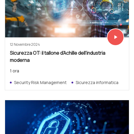
play_arrow
Vedi subit
12 Novembre 2024
Sicurezza OT: il tallone d’Achille dell’industria
moderna
1 ora
Security Risk Management
Sicurezza informatica