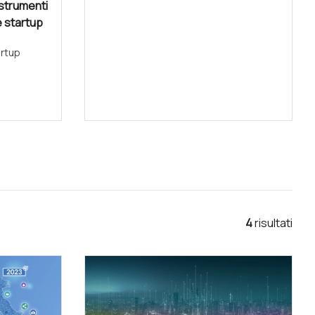
 strumenti
e startup
artup
4
risultat
i