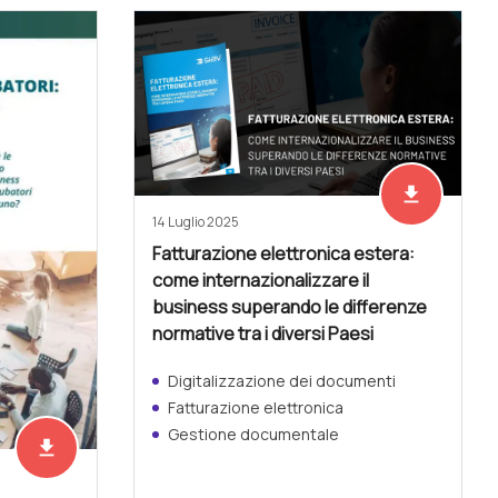
file_download
Scarica ades
14 Luglio 2025
Fatturazione elettronica estera:
come internazionalizzare il
business superando le differenze
normative tra i diversi Paesi
Digitalizzazione dei documenti
Fatturazione elettronica
Gestione documentale
file_download
Scarica adesso