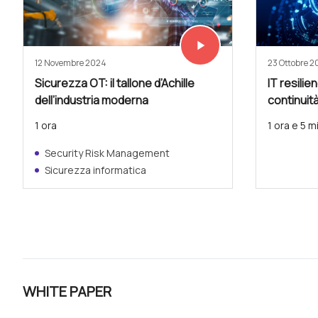
play_arrow
Vedi subito
12 Novembre 2024
23 Ottobre 
Sicurezza OT: il tallone d’Achille
IT resilie
dell’industria moderna
continuità
1 ora
1 ora e 5 m
Security Risk Management
Sicurezza informatica
WHITE PAPER