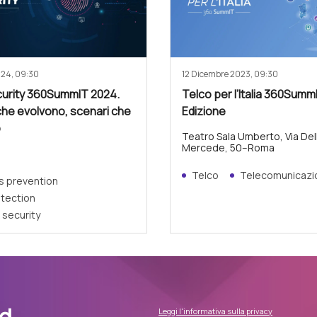
024, 09:30
12 Dicembre 2023, 09:30
urity 360SummIT 2024.
Telco per l’Italia 360Summ
che evolvono, scenari che
Edizione
o
Teatro Sala Umberto, Via Del
Mercede, 50–Roma
Telco
Telecomunicazi
s prevention
otection
security
Leggi l'informativa sulla privacy