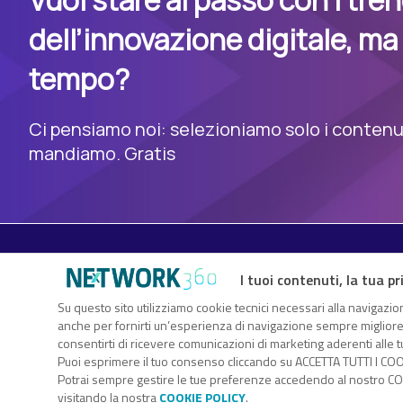
Vuoi stare al passo con i tre
dell’innovazione digitale, ma
tempo?
Ci pensiamo noi: selezioniamo solo i contenuti
mandiamo. Gratis
I tuoi contenuti, la tua pr
TechFlix360 è il nuovo centro risorse di Nextwork360. Un vero
Su questo sito utilizziamo cookie tecnici necessari alla navigazion
anche per fornirti un’esperienza di navigazione sempre migliore, p
sull’innovazione digitale che ti consente di approfondire gli ar
consentirti di ricevere comunicazioni di marketing aderenti alle tu
attraverso white paper, webcast, eBook, infografiche, webinar.
Puoi esprimere il tuo consenso cliccando su ACCETTA TUTTI I COO
Nextwork360 - Co
Potrai sempre gestire le tue preferenze accedendo al nostro COO
visitando la nostra
COOKIE POLICY
.