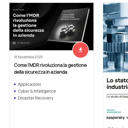
file_download
Scarica adesso
18 Novembre 2025
Come l’MDR rivoluziona la gestione
della sicurezza in azienda
Applicazioni
Cyber & Intelligence
Disaster Recovery