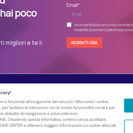
nd
Email
*
 hai poco
Acconsento alla comunicazione dei m
modalità automatizzate e tradizionali
 migliori e te li
Esplora i contenuti
ivacy!
Canali
White paper
 e proprio “knowledge hub”
e e funzionali all’erogazione del servizio. Utilizziamo i cookie
er facilitare le interazioni con le nostre funzionalità social e per
Eventi on demand
gomenti di tuo interesse
e abitudini di navigazione e ai tuoi interessi.
Eventi futuri
KIE. Chiudendo questa informativa, continui senza accettare.
dice fiscale e Partita IVA 13868590962 - © 2025 Nextwork360. ALL
KIE CENTER e ottenere maggiori informazioni sui cookie utilizzati,
Cookie Center
-
Cookie Policy
-
Privacy Policy