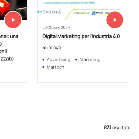
play_arrow
play_arrow
Vedi subito
Vedi subito
22 Ottobre 2024
nel: una
Digital Marketing per l’industria 4.0
e
45 minuti
n il
lizzate
Advertising
Marketing
Martech
831
risultat
i