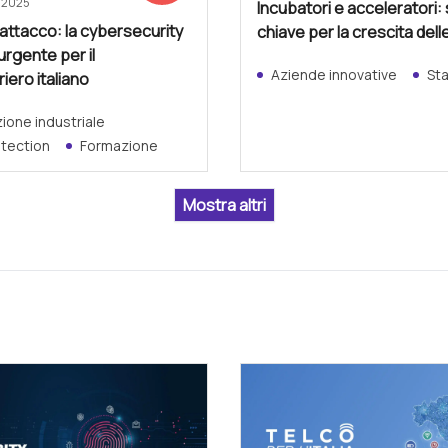
e 2025
Incubatori e acceleratori:
attacco: la cybersecurity
chiave per la crescita dell
 urgente per il
Aziende innovative
St
iero italiano
one industriale
otection
Formazione