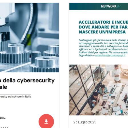
file_download
Scarica adesso
23 Luglio 2025