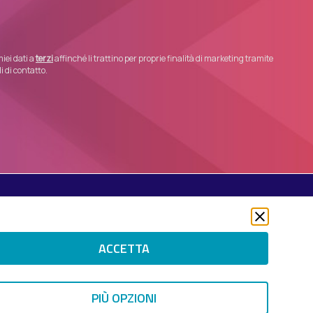
iei dati a
terzi
affinché li trattino per proprie finalità di marketing tramite
 di contatto.
Seguici su
Twitter
LinkedIn
ACCETTA
Instagram
 RIGHTS RESERVED.
PIÙ OPZIONI