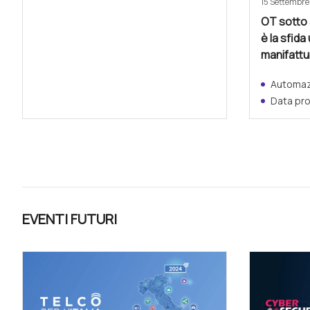
15 Settembr
OT sotto 
è la sfida
manifattur
Automazi
Data pr
EVENTI FUTURI