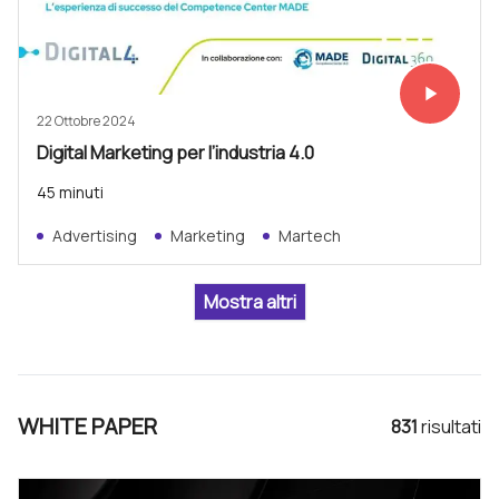
play_arrow
Vedi subit
22 Ottobre 2024
Digital Marketing per l’industria 4.0
45 minuti
Advertising
Marketing
Martech
WHITE PAPER
831
risultat
i