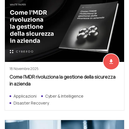
file_download
Scarica ad
18 Novembre 2025
Come l’MDR rivoluziona la gestione della sicurezza
in azienda
Applicazioni
Cyber & Intelligence
Disaster Recovery