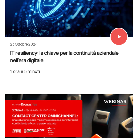
play_arrow
Vedi subit
23 Ottobre 2024
IT resiliency: la chiave per la continuità aziendale
nell’era digitale
1 ora e 5 minuti