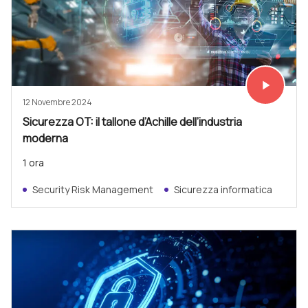
play_arrow
Vedi subit
12 Novembre 2024
Sicurezza OT: il tallone d’Achille dell’industria
moderna
1 ora
Security Risk Management
Sicurezza informatica