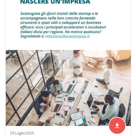
file_download
Scarica ad
23 Luglio 2025