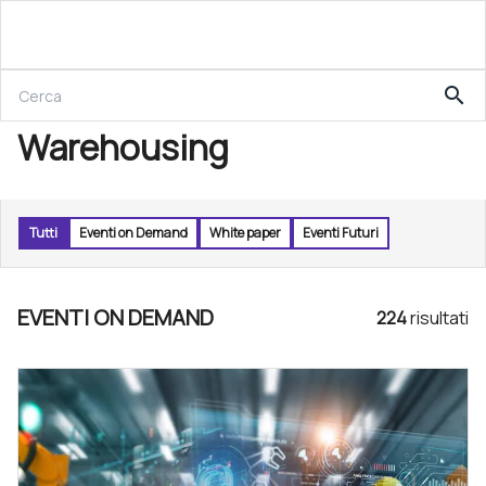
search
Warehousing
Tutti
Eventi on Demand
White paper
Eventi Futuri
EVENTI ON DEMAND
224
risultat
i