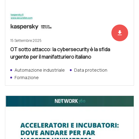
file_download
Scarica ad
15 Settembre 2025
OT sotto attacco: la cybersecurity è la sfida
urgente per il manifatturiero italiano
Automazione industriale
Data protection
Formazione