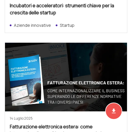
Incubatori e acceleratori: strumenti chiave per la
crescita delle startup
Aziende innovative
Startup
file_download
Scarica ad
14 Luglio 2025
Fatturazione elettronica estera: come