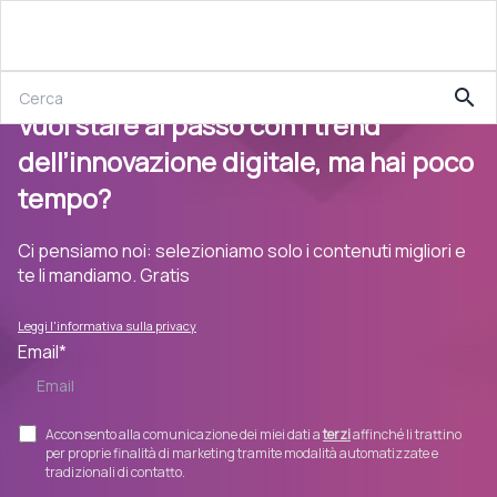
search
Vuoi stare al passo con i trend
dell’innovazione digitale, ma hai poco
tempo?
Ci pensiamo noi: selezioniamo solo i contenuti migliori e
te li mandiamo. Gratis
Leggi l'informativa sulla privacy
Email
*
Acconsento alla comunicazione dei miei dati a
terzi
affinché li trattino
per proprie finalità di marketing tramite modalità automatizzate e
tradizionali di contatto.