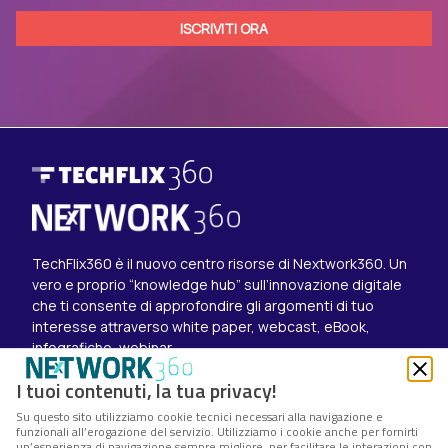
TechFlix360 è il nuovo centro risorse di Nextwork360. Un
vero e proprio “knowledge hub” sull’innovazione digitale
che ti consente di approfondire gli argomenti di tuo
interesse attraverso white paper, webcast, eBook,
infografiche, webinar.
Esplora i contenuti
I tuoi contenuti, la tua privacy!
Canali
Su questo sito utilizziamo cookie tecnici necessari alla navigazione e
White paper
funzionali all’erogazione del servizio. Utilizziamo i cookie anche per fornirti
Eventi on demand
un’esperienza di navigazione sempre migliore, per facilitare le interazioni con