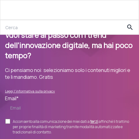
search
Vuoi stare al passo con i trend
dell’innovazione digitale, ma hai poco
tempo?
Ci pensiamo noi: selezioniamo solo i contenuti migliori e
te li mandiamo. Gratis
Leggi l'informativa sulla privacy
Email
*
Acconsento alla comunicazione dei miei dati a
terzi
affinché li trattino
per proprie finalità di marketing tramite modalità automatizzate e
tradizionali di contatto.