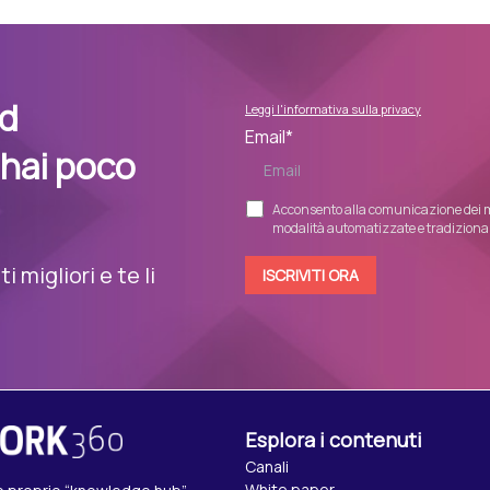
nd
Leggi l'informativa sulla privacy
Email
*
 hai poco
Acconsento alla comunicazione dei m
modalità automatizzate e tradizionali
 migliori e te li
Esplora i contenuti
Canali
White paper