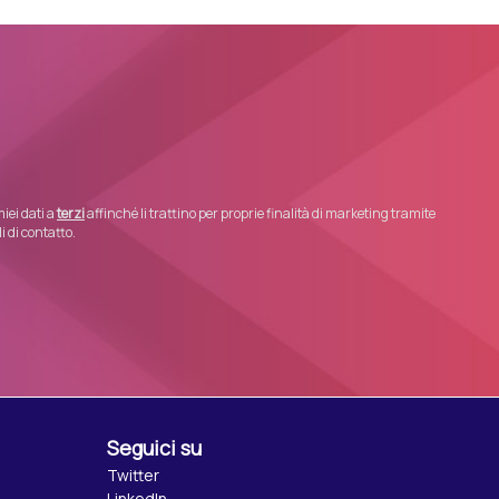
iei dati a
terzi
affinché li trattino per proprie finalità di marketing tramite
 di contatto.
Seguici su
Twitter
LinkedIn