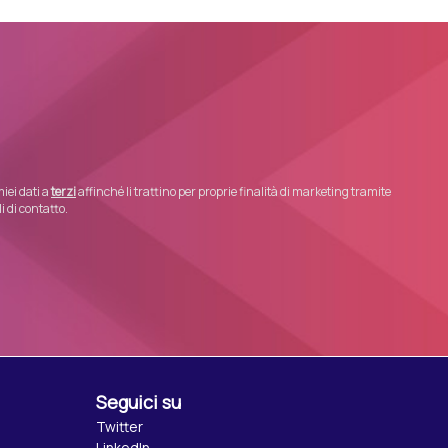
iei dati a
terzi
affinché li trattino per proprie finalità di marketing tramite
 di contatto.
Seguici su
Twitter
LinkedIn