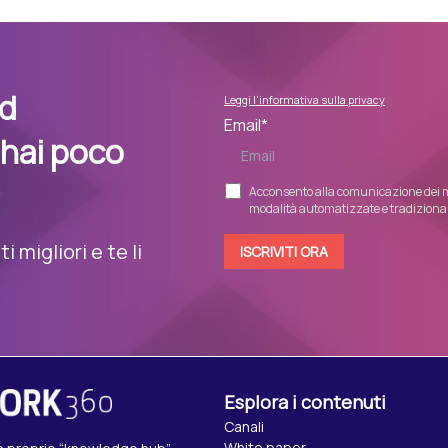
nd
Leggi l'informativa sulla privacy
Email
*
 hai poco
Acconsento alla comunicazione dei m
modalità automatizzate e tradizionali
 migliori e te li
Esplora i contenuti
Canali
White paper