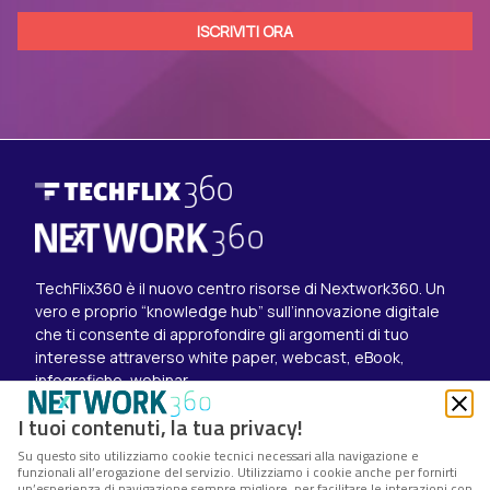
TechFlix360 è il nuovo centro risorse di Nextwork360. Un
vero e proprio “knowledge hub” sull’innovazione digitale
che ti consente di approfondire gli argomenti di tuo
interesse attraverso white paper, webcast, eBook,
infografiche, webinar.
Esplora i contenuti
I tuoi contenuti, la tua privacy!
Canali
Su questo sito utilizziamo cookie tecnici necessari alla navigazione e
White paper
funzionali all’erogazione del servizio. Utilizziamo i cookie anche per fornirti
Eventi on demand
un’esperienza di navigazione sempre migliore, per facilitare le interazioni con