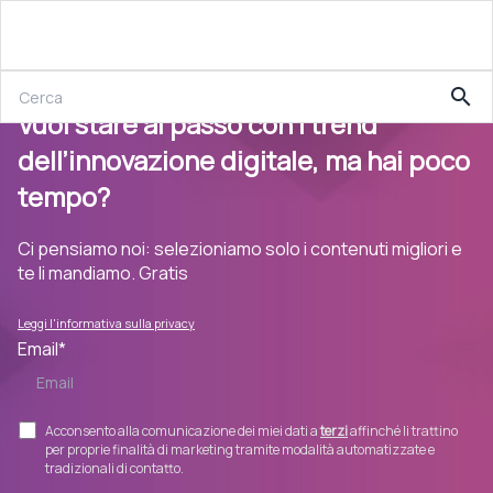
search
Vuoi stare al passo con i trend
dell’innovazione digitale, ma hai poco
tempo?
Ci pensiamo noi: selezioniamo solo i contenuti migliori e
te li mandiamo. Gratis
Leggi l'informativa sulla privacy
Email
*
Acconsento alla comunicazione dei miei dati a
terzi
affinché li trattino
per proprie finalità di marketing tramite modalità automatizzate e
tradizionali di contatto.