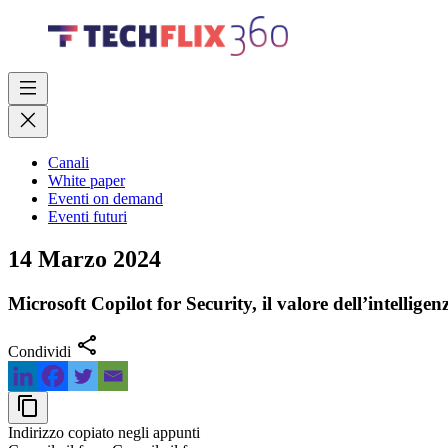
Canali
White paper
Eventi on demand
Eventi futuri
14 Marzo 2024
Microsoft Copilot for Security, il valore dell’intelligen
share
Condividi
content_copy
Indirizzo copiato negli appunti