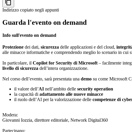
content_copy
Indirizzo copiato negli appunti
Guarda l'evento on demand
Info sull'evento on demand
Protezione
dei dati,
sicurezza
delle applicazioni e del cloud,
integri
alle minacce informatiche e comprendendo meglio lo scenario in cui 
In particolare, il
Copilot for Security di Microsoft
– facilmente integ
livello di sicurezza
dell’intera organizzazione.
Nel corso dell’evento, sarà presentata una
demo
su come Microsoft Cop
il valore dell’
AI
nell’ambito delle
security operation
la capacità di
adattamento alle nuove minacce
il ruolo dell’AI per la valorizzazione delle
competenze di cybe
Modera:
Giovanni Iozzia, direttore editoriale, Network Digital360
Partecipano: