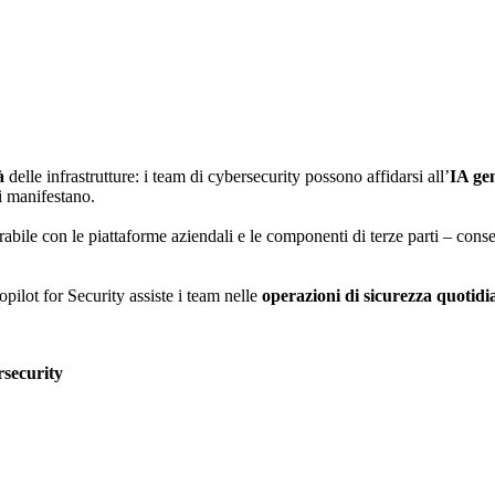
tà
delle infrastrutture: i team di cybersecurity possono affidarsi all’
IA ge
si manifestano.
rabile con le piattaforme aziendali e le componenti di terze parti – cons
ilot for Security assiste i team nelle
operazioni di sicurezza quotidi
rsecurity