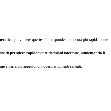
nerativa
per vincere queste sfide rispondendo ancora più rapidamente
ente di
prendere rapidamente decisioni
informate,
aumentando il
ane
e verranno approfonditi questi argomenti salienti: