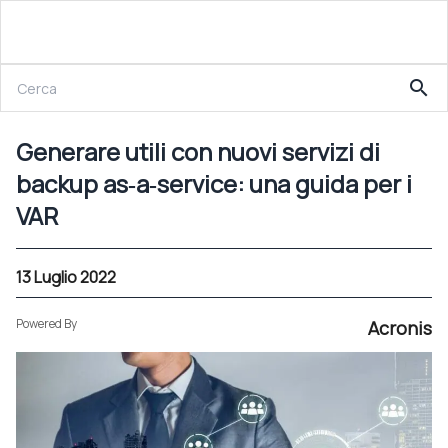
13 Luglio 2022
search
Generare utili con nuovi servizi di backup as‑a‑service: una guida per i VAR
Generare utili con nuovi servizi di
backup as‑a‑service: una guida per i
VAR
13 Luglio 2022
Powered By
Acronis