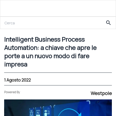
1 Agosto 2022
search
Intelligent Business Process Automation: a chiave che apre le porte a un nuovo modo di fare impresa
Intelligent Business Process
Automation: a chiave che apre le
porte a un nuovo modo di fare
impresa
1 Agosto 2022
Powered By
Westpole