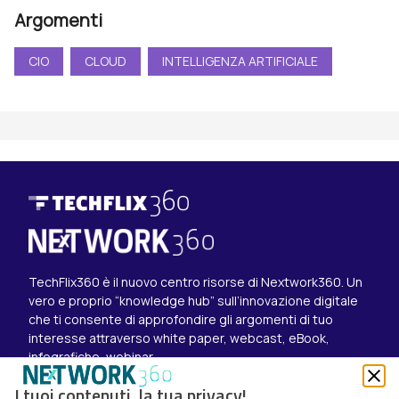
Argomenti
CIO
CLOUD
INTELLIGENZA ARTIFICIALE
TechFlix360 è il nuovo centro risorse di Nextwork360. Un
vero e proprio “knowledge hub” sull’innovazione digitale
che ti consente di approfondire gli argomenti di tuo
interesse attraverso white paper, webcast, eBook,
infografiche, webinar.
Esplora i contenuti
I tuoi contenuti, la tua privacy!