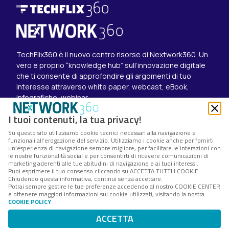
TechFlix360 è il nuovo centro risorse di Nextwork360. Un
vero e proprio “knowledge hub” sull’innovazione digitale
che ti consente di approfondire gli argomenti di tuo
interesse attraverso white paper, webcast, eBook,
infografiche, webinar.
Esplora i contenuti
I tuoi contenuti, la tua privacy!
Canali
Su questo sito utilizziamo cookie tecnici necessari alla navigazione e
White paper
funzionali all’erogazione del servizio. Utilizziamo i cookie anche per fornirti
Eventi on demand
un’esperienza di navigazione sempre migliore, per facilitare le interazioni con
Eventi futuri
le nostre funzionalità social e per consentirti di ricevere comunicazioni di
marketing aderenti alle tue abitudini di navigazione e ai tuoi interessi.
Seguici su
Puoi esprimere il tuo consenso cliccando su ACCETTA TUTTI I COOKIE.
Chiudendo questa informativa, continui senza accettare.
Twitter
Potrai sempre gestire le tue preferenze accedendo al nostro COOKIE CENTER
LinkedIn
e ottenere maggiori informazioni sui cookie utilizzati, visitando la nostra
Instagram
COOKIE POLICY
.
Nextwork360 – Codice fiscale e Partita IVA 13868590962
ACCETTA
– © 2025 Nextwork360. ALL RIGHTS RESERVED.