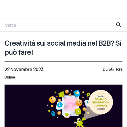
22 Novembre 2023
search
Creatività sui social media nel B2B? Si può fare!
Creatività sui social media nel B2B? Si
può fare!
22 Novembre 2023
Durata:
1 ora
Online