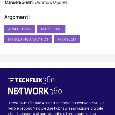
Manuela Gianni
,
Direttore Digital4
Argomenti
ADVERTISING
MARKETING
MARKETING ANALYTICS
MARTECH
TechFlix360 è il nuovo centro risorse di Nextwork360. Un
vero e proprio “knowledge hub” sull’innovazione digitale
che ti consente di approfondire gli argomenti di tuo