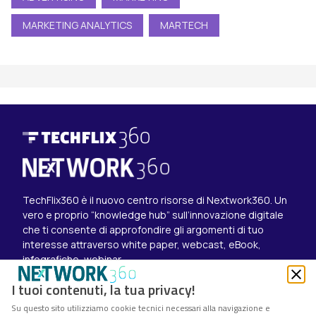
MARKETING ANALYTICS
MARTECH
TechFlix360 è il nuovo centro risorse di Nextwork360. Un
vero e proprio “knowledge hub” sull’innovazione digitale
che ti consente di approfondire gli argomenti di tuo
interesse attraverso white paper, webcast, eBook,
infografiche, webinar.
Esplora i contenuti
I tuoi contenuti, la tua privacy!
Canali
Su questo sito utilizziamo cookie tecnici necessari alla navigazione e
White paper