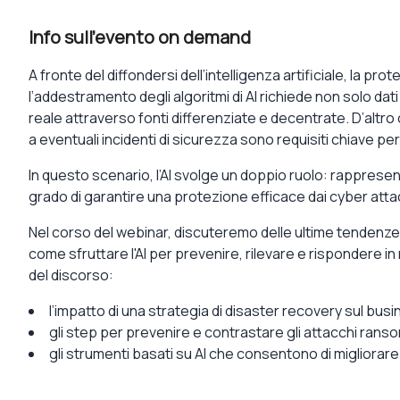
Info sull'evento on demand
A fronte del diffondersi dell
’intelligenza artificiale
, la
prote
l’addestramento degli algoritmi di AI richiede non solo
dati
reale
attraverso fonti differenziate e decentrate. D’altro 
a eventuali incidenti
di sicurezza sono requisiti chiave per 
In questo scenario,
l’AI svolge un doppio ruolo
: rapprese
grado di garantire una protezione efficace
dai cyber atta
Nel corso del webinar, discuteremo delle
ultime tendenze
come
sfruttare l'AI per
prevenire, rilevare e rispondere i
del discorso:
l’impatto di una strategia di
disaster recovery
sul busi
gli step per prevenire e contrastare gli
attacchi rans
gli
strumenti basati su AI
che consentono di migliorare 