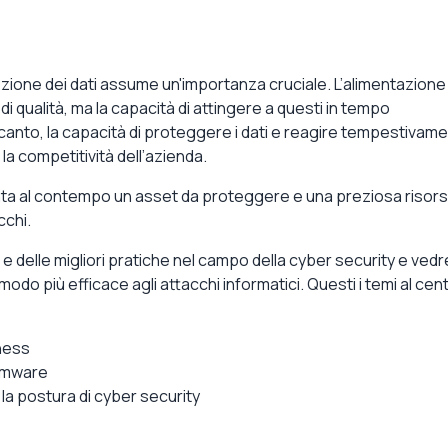
zione dei dati
assume un'importanza cruciale. L’alimentazione
 di qualità
, ma la capacità di
attingere a questi in tempo
canto, la capacità di proteggere i dati e
reagire tempestivam
la competitività dell’azienda.
nta al contempo un
asset da proteggere
e una preziosa
risors
cchi.
e delle
migliori pratiche
nel campo della cyber security e ved
n modo più efficace
agli attacchi informatici. Questi i temi al cen
ness
omware
la postura di
cyber security