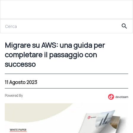
11 Agosto 2023
search
Migrare su AWS: una guida per completare il passaggio con successo
Migrare su AWS: una guida per
completare il passaggio con
successo
11 Agosto 2023
Powered By