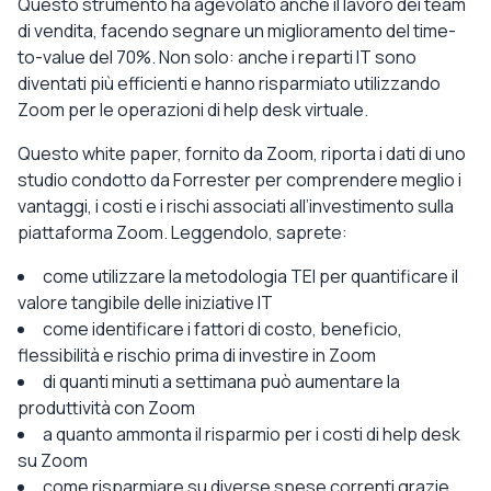
Questo strumento ha agevolato anche il lavoro dei team
di vendita, facendo segnare un miglioramento del time-
to-value del 70%. Non solo: anche i reparti IT sono
diventati più efficienti e hanno risparmiato utilizzando
Zoom per le operazioni di help desk virtuale.
Questo white paper, fornito da Zoom, riporta i dati di uno
studio condotto da Forrester per comprendere meglio i
vantaggi, i costi e i rischi associati all’investimento sulla
piattaforma Zoom. Leggendolo, saprete:
come utilizzare la metodologia TEI per quantificare il
valore tangibile delle iniziative IT
come identificare i fattori di costo, beneficio,
flessibilità e rischio prima di investire in Zoom
di quanti minuti a settimana può aumentare la
produttività con Zoom
a quanto ammonta il risparmio per i costi di help desk
su Zoom
come risparmiare su diverse spese correnti grazie