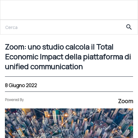
8 Giugno 2022
search
Zoom: uno studio calcola il Total Economic Impact della piattaforma di unified communication
Zoom: uno studio calcola il Total
Economic Impact della piattaforma di
unified communication
8 Giugno 2022
Powered By
Zoom