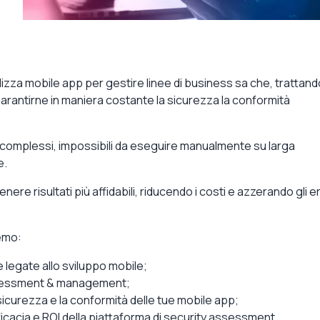
ilizza mobile app
per gestire linee di business sa che, trattand
arantirne in maniera costante la sicurezza la conformità
complessi
,
impossibili da eseguire manualmente su larga
e
.
tenere
risultati più affidabili
, riducendo i costi e azzerando gli er
remo:
e legate allo sviluppo mobile;
ssessment & management;
sicurezza e la conformità delle tue mobile app;
cacia e ROI della piattaforma
di security assessment