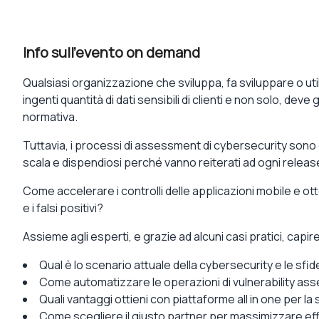
Info sull'evento on demand
Qualsiasi
organizzazione che
sviluppa, fa sviluppare o ut
ingenti quantità di
dati sensibili
di clienti e non solo, deve
g
normativa
.
Tuttavia, i processi di assessment di cybersecurity sono
scala
e
dispendiosi
perché
vanno reiterati
ad ogni releas
Come
accelerare i controlli delle applicazioni mobile
e ot
e i falsi positivi?
Assieme agli esperti, e grazie ad alcuni
casi pratici
, capi
Qual è lo
scenario attuale della cybersecurity
e le sfid
Come automatizzare le operazioni di
vulnerability a
Quali
vantaggi ottieni con
piattaforme all in one
per la 
Come scegliere il giusto partner
per massimizzare effi