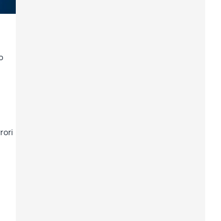
o
rori