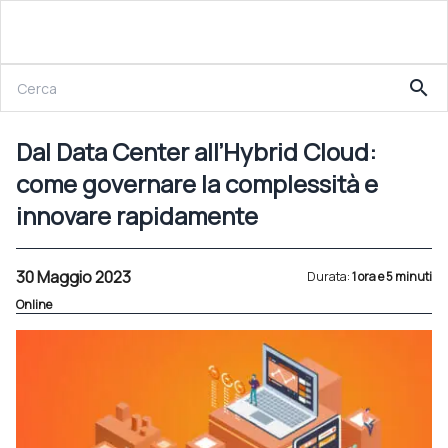
30 Maggio 2023
search
Dal Data Center all’Hybrid Cloud: come governare la complessità e innovare rapidamente
Dal Data Center all’Hybrid Cloud:
come governare la complessità e
innovare rapidamente
30 Maggio 2023
Durata:
1 ora e 5 minuti
Online