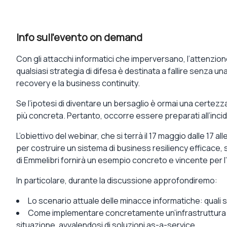
Info sull'evento on demand
Con gli attacchi informatici che imperversano, l’attenzio
qualsiasi strategia di difesa è
destinata a fallire senza una
recovery
e la
business continuity
.
Se l’ipotesi di diventare un bersaglio è ormai una certezz
più concreta. Pertanto, occorre essere
preparati all’inc
L’obiettivo del webinar, che si terrà il
17 maggio dalle 17 alle
per costruire un sistema di
business resiliency
efficace, 
di
Emmelibri
fornirà un esempio concreto e vincente per l
In particolare, durante la discussione approfondiremo:
Lo
scenario attuale delle minacce informatiche
: quali
Come
implementare concretamente un’infrastruttura
situazione, avvalendosi di soluzioni as-a-service