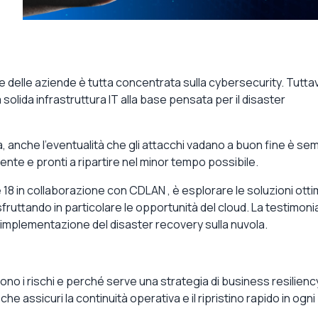
ne delle aziende è
tutta concentrata sulla cybersecurity.
Tuttav
 solida infrastruttura IT
alla base pensata per il
disaster
a, anche l’eventualità che gli attacchi vadano a buon fine è se
idente e pronti a ripartire nel minor tempo possibile.
 18
in collaborazione con
CDLAN
, è esplorare le soluzioni otti
sfruttando in particolare le opportunità del
cloud
. La testimon
’implementazione del disaster recovery sulla nuvola.
 sono i rischi e perché serve una strategia di business resilienc
che assicuri la continuità operativa e il ripristino rapido in ogni