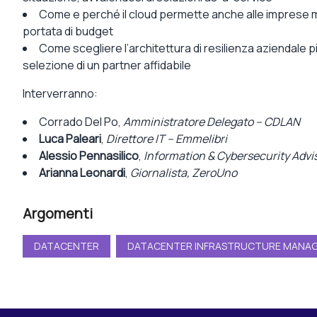
Come e perché il
cloud
permette anche alle imprese me
portata di budget
Come
scegliere l’architettura di resilienza aziendale
pi
selezione di un partner affidabile
Interverranno:
Corrado Del Po
,
Amministratore Delegato – CDLAN
Luca Paleari
,
Direttore IT – Emmelibri
Alessio Pennasilico
,
Information & Cybersecurity Advi
Arianna Leonardi
,
Giornalista, ZeroUno
Argomenti
DATACENTER
DATACENTER INFRASTRUCTURE MANA