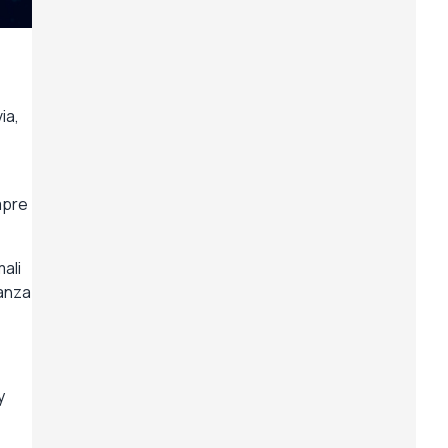
ia,
mpre
mali
ianza
y