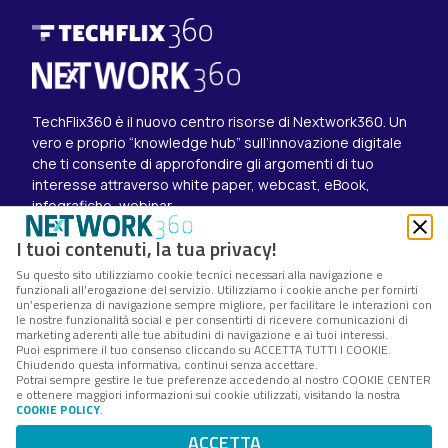
TechFlix360 è il nuovo centro risorse di Nextwork360. Un
vero e proprio “knowledge hub” sull’innovazione digitale
che ti consente di approfondire gli argomenti di tuo
interesse attraverso white paper, webcast, eBook,
infografiche, webinar.
Esplora i contenuti
I tuoi contenuti, la tua privacy!
Canali
Su questo sito utilizziamo cookie tecnici necessari alla navigazione e
White paper
funzionali all’erogazione del servizio. Utilizziamo i cookie anche per fornirti
Eventi on demand
un’esperienza di navigazione sempre migliore, per facilitare le interazioni con
Eventi futuri
le nostre funzionalità social e per consentirti di ricevere comunicazioni di
marketing aderenti alle tue abitudini di navigazione e ai tuoi interessi.
Seguici su
Puoi esprimere il tuo consenso cliccando su ACCETTA TUTTI I COOKIE.
Chiudendo questa informativa, continui senza accettare.
Twitter
Potrai sempre gestire le tue preferenze accedendo al nostro COOKIE CENTER
LinkedIn
e ottenere maggiori informazioni sui cookie utilizzati, visitando la nostra
Instagram
COOKIE POLICY
.
Nextwork360 – Codice fiscale e Partita IVA 13868590962
ACCETTA