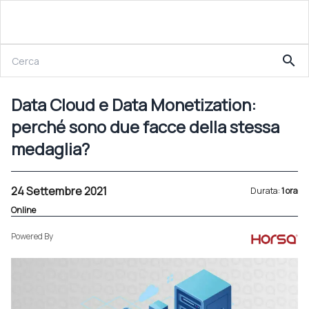
24 Settembre 2021
search
Data Cloud e Data Monetization: perché sono due facce della stessa medaglia?
Data Cloud e Data Monetization:
perché sono due facce della stessa
medaglia?
24 Settembre 2021
Durata:
1 ora
Online
Powered By