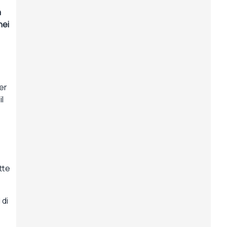
à
nei
er
l
tte
 di