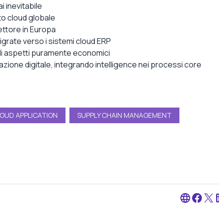
ai inevitabile
ato cloud globale
ettore in Europa
igrate verso i sistemi cloud ERP
 gli aspetti puramente economici
azione digitale, integrando intelligence nei processi core
OUD APPLICATION
SUPPLY CHAIN MANAGEMENT
language