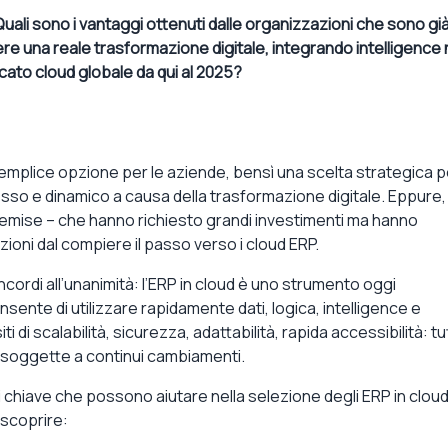
Quali sono i vantaggi ottenuti dalle organizzazioni che sono gi
re una reale trasformazione digitale, integrando intelligence 
cato cloud globale da qui al 2025?
semplice opzione per le aziende, bensì una scelta strategica p
o e dinamico a causa della trasformazione digitale. Eppure, i
remise – che hanno richiesto grandi investimenti ma hanno
oni dal compiere il passo verso i cloud ERP.
ordi all’unanimità: l’ERP in cloud è uno strumento oggi
sente di utilizzare rapidamente dati, logica, intelligence e
i di scalabilità, sicurezza, adattabilità, rapida accessibilità: tu
 soggette a continui cambiamenti.
ri chiave che possono aiutare nella selezione degli ERP in cloud
 scoprire: