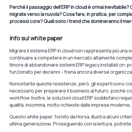
Perché il passaggio dell’ERP in cloud è ormai inevitabile? 
migrate verso la nuvola? Cosa fare, in pratica, per compie
processi core? Quali sono i trend che domineranno il mer
Info sul white paper
Migrare il sistema ERP in cloud non rappresenta più una 
continuare a competere in un mercato altamente compless
timore di abbandonare sistemi ERP legacy installati on-p
funzionato per decenni – frena ancora diverse organizzazi
Nonostante queste resistenze, però, gli esperti sono conc
necessario per preparare il business al futuro, poiché con
workflow. Inoltre, le soluzioni cloud ERP soddisfano requisit
qualità, insomma, molto richieste dalle imprese moderne,
Questo white paper, fornito da Horsa, illustra alcuni crite
ultima generazione. Proseguendo con la lettura, potrete