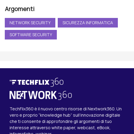
Argomenti
NETWORK SECURITY
SICUREZZA INFORMATICA
SOFTWARE SECURITY
TechFlix360 è il nuovo centro risorse di Nextwork360. Un
vero e proprio “knowledge hub” sull’innovazione digitale
che ti consente di approfondire gli argomenti di tuo
interesse attraverso white paper, webcast, eBook,
infografiche, webinar.