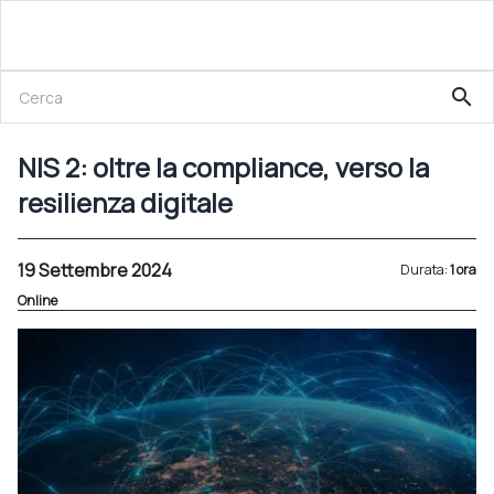
19 Settembre 2024
search
NIS 2: oltre la compliance, verso la resilienza digitale
NIS 2: oltre la compliance, verso la
resilienza digitale
19 Settembre 2024
Durata:
1 ora
Online