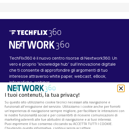
TechFlix360 è il nuovo centro risorse di Nextwork360. Un
vero e proprio “knowledge hub” sull’innovazione digitale
che ti consente di approfondire gli argomenti di tuo
interesse attraverso white paper, webcast, eBook,
infografiche, webinar.
Esplora i contenuti
I tuoi contenuti, la tua privacy!
Canali
Su questo sito utilizziamo cookie tecnici necessari alla navigazione e
White paper
funzionali all’erogazione del servizio. Utilizziamo i cookie anche per fornirti
Eventi on demand
un’esperienza di navigazione sempre migliore, per facilitare le interazioni con
Eventi futuri
le nostre funzionalità social e per consentirti di ricevere comunicazioni di
marketing aderenti alle tue abitudini di navigazione e ai tuoi interessi.
Seguici su
Puoi esprimere il tuo consenso cliccando su ACCETTA TUTTI I COOKIE.
Chiudendo questa informativa, continui senza accettare.
Twitter