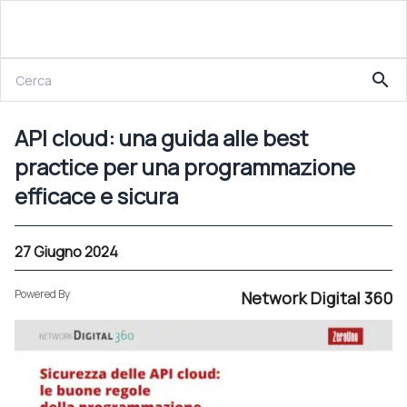
24 Gennaio 2024
search
API cloud: una guida alle best practice per una programmazione efficace e sicura
API cloud: una guida alle best
practice per una programmazione
efficace e sicura
27 Giugno 2024
Powered By
Network Digital 360