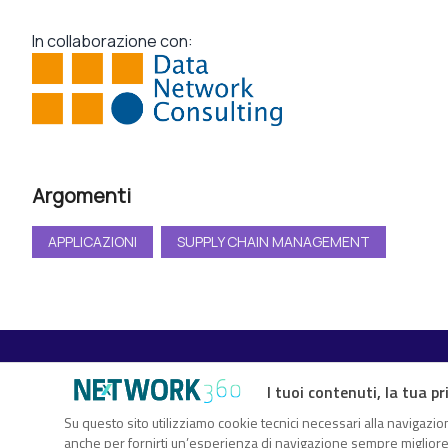
In collaborazione con:
Argomenti
APPLICAZIONI
SUPPLY CHAIN MANAGEMENT
I tuoi contenuti, la tua pr
TechFlix360 è il nuovo centro risorse di Nextwork360. Un vero
Su questo sito utilizziamo cookie tecnici necessari alla navigazion
anche per fornirti un’esperienza di navigazione sempre migliore, p
sull’innovazione digitale che ti consente di approfondire gli ar