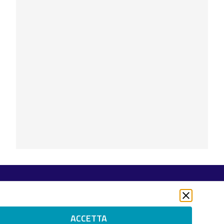
Seguici su
Twitter
LinkedIn
ACCETTA
Instagram