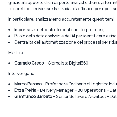
grazie al supporto di un esperto analyst e di un system i
concreti per individuare la strada più efficace per
riportar
In particolare, analizzaremo accuratamente questi temi:
Importanza del
controllo continuo
dei processi;
Ruolo della
data analysis e dell’AI
per identificare e risol
Centralità dell’
automatizzazione
dei processi per ridurr
Modera:
Carmelo Greco
– Giornalista Digital360
Intervengono:
Marco Perona
– Professore Ordinario di Logistica In
Enza Freiria
– Delivery Manager – BU Operations – Da
Gianfranco Barbato
– Senior Software Architect – Da