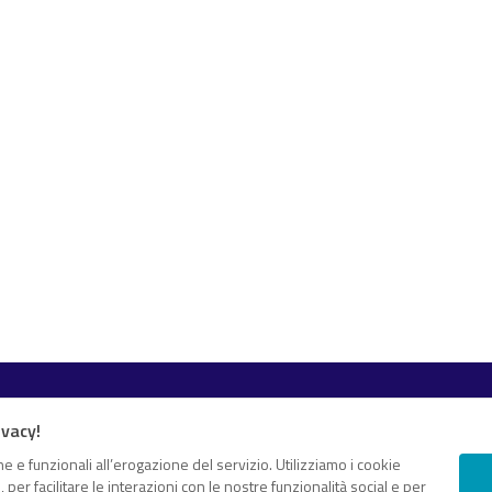
Esplora i contenuti
ivacy!
Canali
White paper
 e proprio “knowledge hub”
e e funzionali all’erogazione del servizio. Utilizziamo i cookie
er facilitare le interazioni con le nostre funzionalità social e per
Eventi on demand
gomenti di tuo interesse