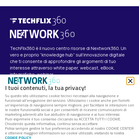
TechFlix360 è il nuovo centro risorse di Nextwork360. Un
vero e proprio “knowledge hub” sull’innovazione digitale
che ti consente di approfondire gli argomenti di tuo
interesse attraverso white paper, webcast, eBook,
infografiche, webinar.
Esplora i contenuti
I tuoi contenuti, la tua privacy!
Canali
Su questo sito utilizziamo cookie tecnici necessari alla navigazione e
White paper
funzionali all’erogazione del servizio. Utilizziamo i cookie anche per fornirti
Eventi on demand
un’esperienza di navigazione sempre migliore, per facilitare le interazioni con
Eventi futuri
le nostre funzionalità social e per consentirti di ricevere comunicazioni di
marketing aderenti alle tue abitudini di navigazione e ai tuoi interessi.
Seguici su
Puoi esprimere il tuo consenso cliccando su ACCETTA TUTTI I COOKIE.
Chiudendo questa informativa, continui senza accettare.
Twitter
Potrai sempre gestire le tue preferenze accedendo al nostro COOKIE CENTER
LinkedIn
e ottenere maggiori informazioni sui cookie utilizzati, visitando la nostra
Instagram
COOKIE POLICY
.