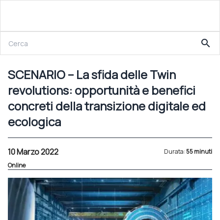
10 Marzo 2022
search
SCENARIO – La sfida delle Twin revolutions: opportunità e benefici concreti della transizione digitale ed ecologica
SCENARIO – La sfida delle Twin
revolutions: opportunità e benefici
concreti della transizione digitale ed
ecologica
10 Marzo 2022
Durata:
55 minuti
Online