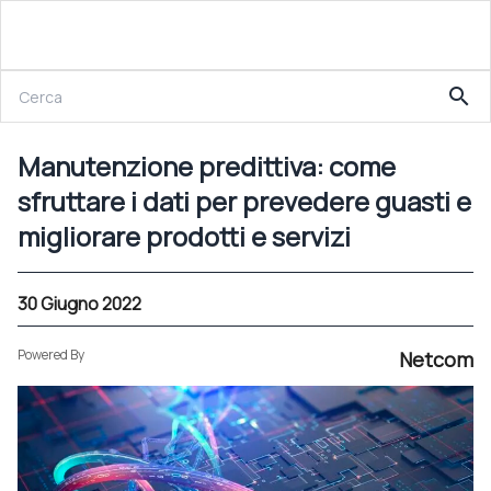
30 Giugno 2022
search
Manutenzione predittiva: come sfruttare i dati per prevedere guasti e migliorare prodotti e servizi
Manutenzione predittiva: come
sfruttare i dati per prevedere guasti e
migliorare prodotti e servizi
30 Giugno 2022
Powered By
Netcom