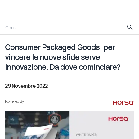
29 Novembre 2022
search
Consumer Packaged Goods: per vincere le nuove sfide serve innovazione. Da dove cominciare?
Consumer Packaged Goods: per
vincere le nuove sfide serve
innovazione. Da dove cominciare?
29 Novembre 2022
Powered By