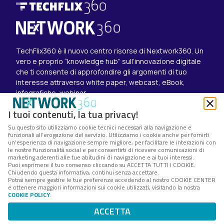
TechFlix360 è il nuovo centro risorse di Nextwork360. Un
vero e proprio “knowledge hub” sull’innovazione digitale
che ti consente di approfondire gli argomenti di tuo
interesse attraverso white paper, webcast, eBook,
infografiche, webinar.
Esplora i contenuti
I tuoi contenuti, la tua privacy!
Canali
Su questo sito utilizziamo cookie tecnici necessari alla navigazione e
White paper
funzionali all’erogazione del servizio. Utilizziamo i cookie anche per fornirti
Eventi on demand
un’esperienza di navigazione sempre migliore, per facilitare le interazioni con
Eventi futuri
le nostre funzionalità social e per consentirti di ricevere comunicazioni di
marketing aderenti alle tue abitudini di navigazione e ai tuoi interessi.
Seguici su
Puoi esprimere il tuo consenso cliccando su ACCETTA TUTTI I COOKIE.
Chiudendo questa informativa, continui senza accettare.
Twitter
Potrai sempre gestire le tue preferenze accedendo al nostro COOKIE CENTER
LinkedIn
e ottenere maggiori informazioni sui cookie utilizzati, visitando la nostra
Instagram
COOKIE POLICY
.
Nextwork360 – Codice fiscale e Partita IVA 13868590962
ACCETTA
– © 2025 Nextwork360. ALL RIGHTS RESERVED.