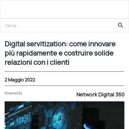
2 Maggio 2022
search
Digital servitization: come innovare più rapidamente e costruire solide relazioni con i clienti
Digital servitization: come innovare
più rapidamente e costruire solide
relazioni con i clienti
2 Maggio 2022
Powered By
Network Digital 360