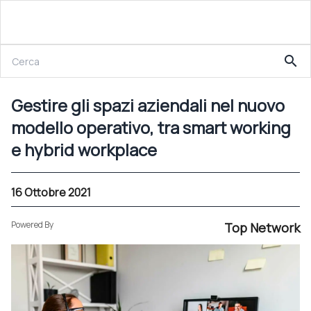
16 Ottobre 2021
search
Gestire gli spazi aziendali nel nuovo modello operativo, tra smart working e hybrid workplace
Gestire gli spazi aziendali nel nuovo
modello operativo, tra smart working
e hybrid workplace
16 Ottobre 2021
Powered By
Top Network