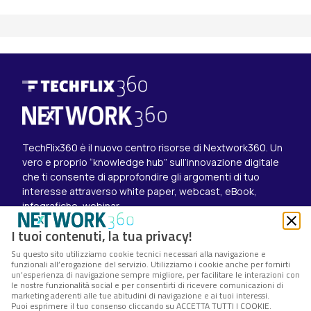
TechFlix360 è il nuovo centro risorse di Nextwork360. Un
vero e proprio “knowledge hub” sull’innovazione digitale
che ti consente di approfondire gli argomenti di tuo
interesse attraverso white paper, webcast, eBook,
infografiche, webinar.
Esplora i contenuti
I tuoi contenuti, la tua privacy!
Canali
Su questo sito utilizziamo cookie tecnici necessari alla navigazione e
White paper
funzionali all’erogazione del servizio. Utilizziamo i cookie anche per fornirti
Eventi on demand
un’esperienza di navigazione sempre migliore, per facilitare le interazioni con
Eventi futuri
le nostre funzionalità social e per consentirti di ricevere comunicazioni di
marketing aderenti alle tue abitudini di navigazione e ai tuoi interessi.
Seguici su
Puoi esprimere il tuo consenso cliccando su ACCETTA TUTTI I COOKIE.