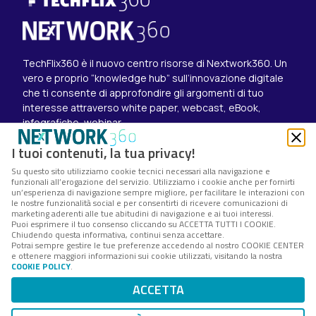
TechFlix360 è il nuovo centro risorse di Nextwork360. Un
vero e proprio “knowledge hub” sull’innovazione digitale
che ti consente di approfondire gli argomenti di tuo
interesse attraverso white paper, webcast, eBook,
infografiche, webinar.
Esplora i contenuti
I tuoi contenuti, la tua privacy!
Canali
Su questo sito utilizziamo cookie tecnici necessari alla navigazione e
White paper
funzionali all’erogazione del servizio. Utilizziamo i cookie anche per fornirti
Eventi on demand
un’esperienza di navigazione sempre migliore, per facilitare le interazioni con
Eventi futuri
le nostre funzionalità social e per consentirti di ricevere comunicazioni di
marketing aderenti alle tue abitudini di navigazione e ai tuoi interessi.
Seguici su
Puoi esprimere il tuo consenso cliccando su ACCETTA TUTTI I COOKIE.
Chiudendo questa informativa, continui senza accettare.
Twitter
Potrai sempre gestire le tue preferenze accedendo al nostro COOKIE CENTER
LinkedIn
e ottenere maggiori informazioni sui cookie utilizzati, visitando la nostra
Instagram
COOKIE POLICY
.
Nextwork360 – Codice fiscale e Partita IVA 13868590962
ACCETTA
– © 2025 Nextwork360. ALL RIGHTS RESERVED.
Cookie Center
–
Cookie Policy
–
Privacy Policy