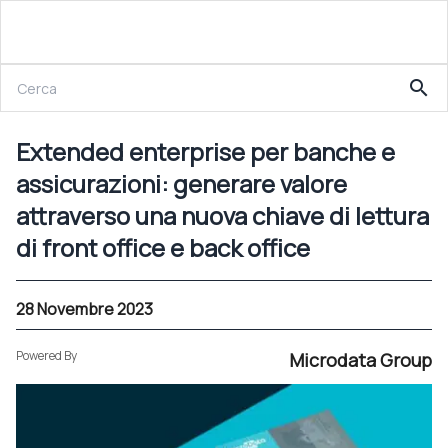
28 Novembre 2023
search
Extended enterprise per banche e assicurazioni: generare valore attraverso una nuova chiave di lettura di front office e back office
Extended enterprise per banche e
assicurazioni: generare valore
attraverso una nuova chiave di lettura
di front office e back office
28 Novembre 2023
Powered By
Microdata Group