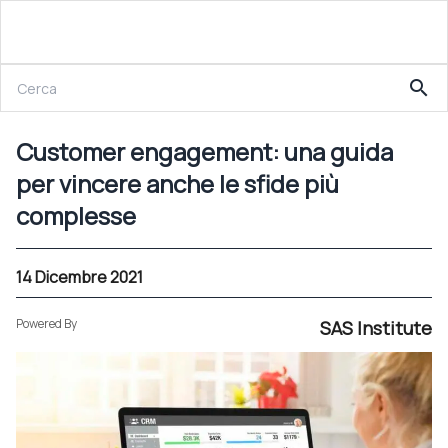
14 Dicembre 2021
search
Customer engagement: una guida per vincere anche le sfide più complesse
Customer engagement: una guida
per vincere anche le sfide più
complesse
14 Dicembre 2021
Powered By
SAS Institute