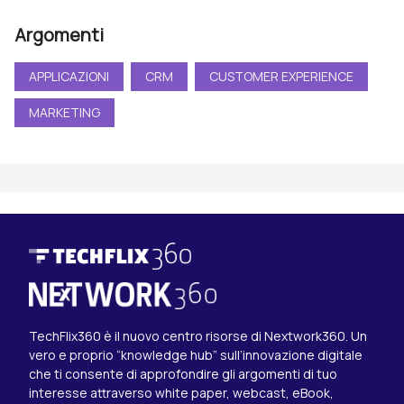
Argomenti
APPLICAZIONI
CRM
CUSTOMER EXPERIENCE
MARKETING
TechFlix360 è il nuovo centro risorse di Nextwork360. Un
vero e proprio “knowledge hub” sull’innovazione digitale
che ti consente di approfondire gli argomenti di tuo
interesse attraverso white paper, webcast, eBook,