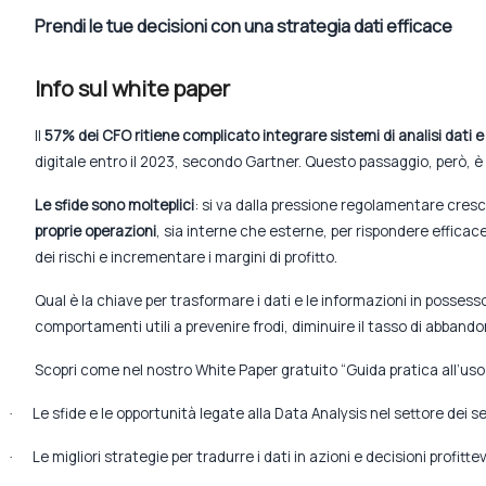
Prendi le tue decisioni con una strategia dati efficace
Info sul white paper
Il
57% dei CFO ritiene complicato integrare sistemi di analisi dati e
digitale entro il 2023, secondo Gartner. Questo passaggio, però, è i
Le sfide sono molteplici
: si va dalla pressione regolamentare cresc
proprie operazioni
, sia interne che esterne, per rispondere effica
dei rischi e incrementare i margini di profitto.
Qual è la chiave per trasformare i dati e le informazioni in posses
comportamenti utili a prevenire frodi, diminuire il tasso di abbandon
Scopri come nel nostro White Paper gratuito “Guida pratica all’uso d
Le sfide e le opportunità legate alla Data Analysis nel settore dei ser
·
Le migliori strategie per tradurre i dati in azioni e decisioni profitte
·