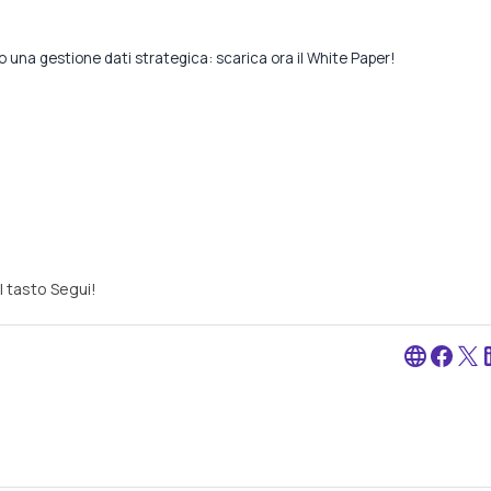
so una gestione dati strategica: scarica ora il White Paper!
l tasto Segui!
language